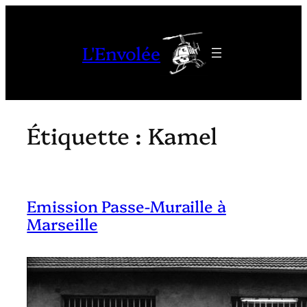
Aller
au
L'Envolée
contenu
Étiquette :
Kamel
Emission Passe-Muraille à
Marseille