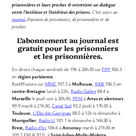
prisonnières et leurs proches & entretient un dialogue
entre l’intérieur et l’extérieur des prisons.
C’est aussi un
journal
d’opinion de prisonniers, de prisonnières et de
proches.
L’abonnement au journal est
gratuit pour les prisonniers
et les prisonnières.
En direct chaque vendredi de 19h à 20h30 sur
FPP
106.3
en
région parisienne
.
Rediffusions sur
MNE
107.5 à
Mulhouse
,
RKB
106.5 en
centre-Bretagne
lundi à 22h,
Radio Galère
88.4 à
Marseille
le jeudi soir à 20h30,
PFM
à
Arras et alentours
99.9 mardi à 21h30,
Canal Sud
92.2 jeudi à 17h30 à
Toulouse
,
L’Eko des Garrigues
88.5 à 12h le dimanche à
Montpellier
,
Radio U
101.1 le dimanche à 16h30 à
Brest,
Radio d’Ici
106.6 à
Annonay
mardi à 21h30 et
105.7 FM & 97.0, à
Saint-Julien-Molin-Molette