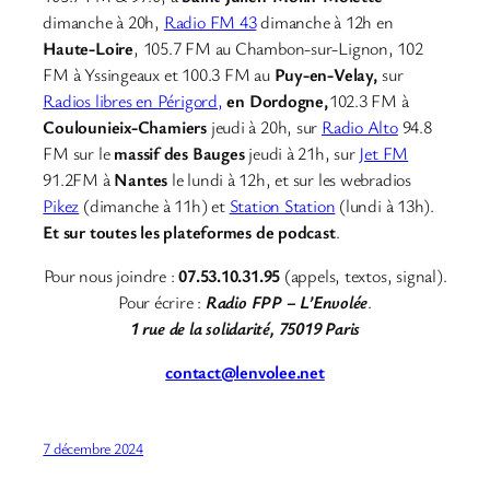
dimanche à 20h,
Radio FM 43
dimanche à 12h en
Haute-Loire
, 105.7 FM au Chambon-sur-Lignon, 102
FM à Yssingeaux et 100.3 FM au
Puy-en-Velay,
sur
Radios libres en Périgord,
en Dordogne,
102.3 FM à
Coulounieix-Chamiers
jeudi à 20h, sur
Radio Alto
94.8
FM sur le
massif des Bauges
jeudi à 21h, sur
Jet FM
91.2FM à
Nantes
le lundi à 12h, et sur les webradios
Pikez
(dimanche à 11h) et
Station Station
(lundi à 13h).
Et sur toutes les plateformes de podcast
.
Pour nous joindre :
07.53.10.31.95
(appels, textos, signal).
Pour écrire :
Radio FPP – L’Envolée
.
1 rue de la solidarité, 75019 Paris
contact@lenvolee.net
7 décembre 2024