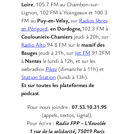
Loire
, 105.7 FM au Chambon-sur-
Lignon, 102 FM à Yssingeaux et 100.3
FM au
Puy-en-Velay,
sur
Radios libres
en Périgord,
en Dordogne,
102.3 FM à
Coulounieix-Chamiers
jeudi à 20h, sur
Radio Alto
94.8 FM sur le
massif des
Bauges
jeudi à 21h, sur
Jet FM
91.2FM
à
Nantes
le lundi à 12h, et sur les
webradios
Pikez
(dimanche à 11h) et
Station Station
(lundi à 13h).
Et sur toutes les plateformes de
podcast
.
Pour nous joindre :
07.53.10.31.95
(appels, textos, signal).
Pour écrire :
Radio FPP – L’Envolée
.
1 rue de la solidarité, 75019 Paris