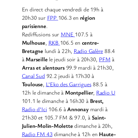
En direct chaque vendredi de 19h à
20h30 sur
FPP
106.3 en
région
parisienne
.
Rediffusions sur
MNE
107.5 à
Mulhouse
,
RKB
106.5 en
centre-
Bretagne
lundi à 22h,
Radio Galère
88.4
à
Marseille
le jeudi soir à 20h30,
PFM
à
Arras et alentours
99.9 mardi à 21h30,
Canal Sud
92.2 jeudi à 17h30 à
Toulouse
,
L’Eko des Garrigues
88.5 à
12h le dimanche à
Montpellier
,
Radio U
101.1 le dimanche à 16h30 à
Brest,
Radio d’Ici
106.6 à
Annonay
mardi à
21h30 et 105.7 FM & 97.0, à
Saint-
Julien-Molin-Molette
dimanche à 20h,
Radio FM 43
dimanche à 12h en
Haute-