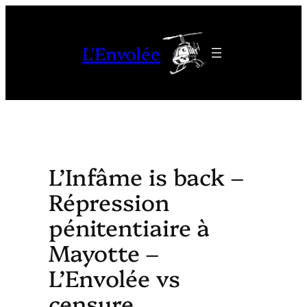
Aller
au
L'Envolée
contenu
L’Infâme is back –
Répression
pénitentiaire à
Mayotte –
L’Envolée vs
censure