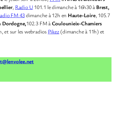
ellier
,
Radio U
101.1 le dimanche à 16h30 à
Brest,
adio FM 43
dimanche à 12h en
Haute-Loire
, 105.7
n Dordogne,
102.3 FM à
Coulounieix-Chamiers
h, et sur les webradios
Pikez
(dimanche à 11h) et
t@lenvolee.net