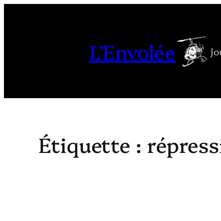
Aller
au
contenu
L'Envolée
Jo
Étiquette :
répress