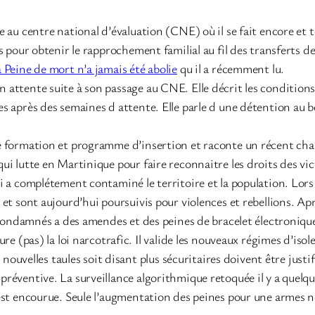
 au centre national d’évaluation (CNE) où il se fait encore et to
 pour obtenir le rapprochement familial au fil des transferts de ce
 Peine de mort n’a jamais été abolie
qu il a récemment lu.
 attente suite à son passage au CNE. Elle décrit les conditions
s après des semaines d attente. Elle parle d une détention au bo
e formation et programme d’insertion et raconte un récent cha
qui lutte en Martinique pour faire reconnaitre les droits des v
i a complétement contaminé le territoire et la population. Lor
et sont aujourd’hui poursuivis pour violences et rebellions. Aprè
t condamnés a des amendes et des peines de bracelet électronique
re (pas) la loi narcotrafic. Il valide les nouveaux régimes d’iso
s nouvelles taules soit disant plus sécuritaires doivent être jus
réventive. La surveillance algorithmique retoquée il y a quelqu
 est encourue. Seule l’augmentation des peines pour une armes 