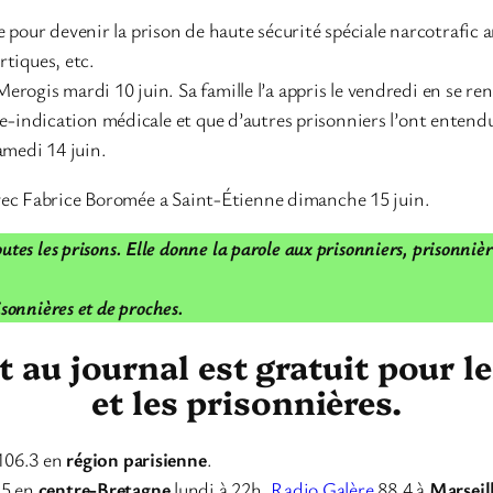
our devenir la prison de haute sécurité spéciale narcotrafic 
rtiques, etc.
rogis mardi 10 juin. Sa famille l’a appris le vendredi en se ren
re-indication médicale et que d’autres prisonniers l’ont entendu
amedi 14 juin.
avec Fabrice Boromée a Saint-Étienne dimanche 15 juin.
utes les prisons. Elle donne la parole aux prisonniers, prisonniè
isonnières et de proches.
au journal est gratuit pour l
et les prisonnières.
106.3 en
région parisienne
.
.5 en
centre-Bretagne
lundi à 22h,
Radio Galère
88.4 à
Marseil