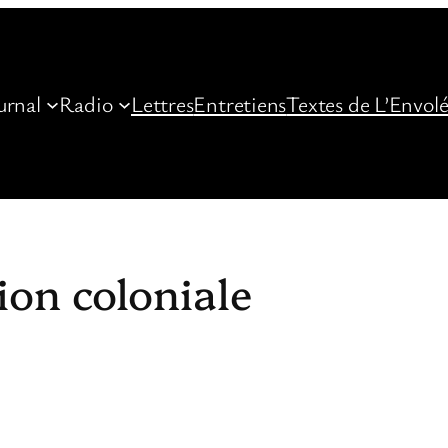
urnal
Radio
Lettres
Entretiens
Textes de L’Envol
ion coloniale