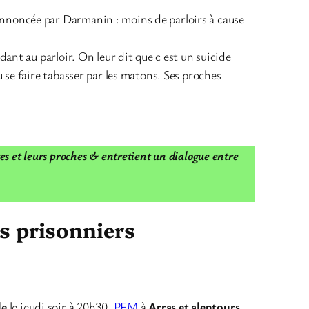
annoncée par Darmanin : moins de parloirs à cause
dant au parloir. On leur dit que c est un suicide
 se faire tabasser par les matons. Ses proches
res et leurs proches & entretient un dialogue entre
es prisonniers
le
le jeudi soir à 20h30,
PFM
à
Arras et alentours