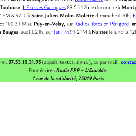
Toulouse
,
L’Eko des Garrigues
88.5 à 12h le dimanche à
Montp
7 FM & 97.0, à
Saint-Julien-Molin-Molette
dimanche à 20h,
R
et 100.3 FM au
Puy-en-Velay,
sur
Radios libres en Périgord,
e
s Bauges
jeudi à 21h, sur
Jet FM
91.2FM à
Nantes
le lundi à 12
re :
07.53.10.31.95
(appels, textos, signal), ou par mail :
contac
Pour écrire :
Radio FPP – L’Envolée
.
1 rue de la solidarité, 75019 Paris