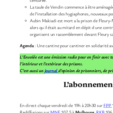
La taule de Vendin commence à être aménagée p
de l’installation des hygiaphones, nouveaux po
Aubin Makiadi est mort a la prison de Fleury-Me
alors qu il était au mitard en dépit d une cont
organisent un rassemblement devant Fleury s
Agenda
: Une cantine pour cantiner en solidarité 
L’Envolée est une émission radio pour en finir avec to
l’intérieur et l’extérieur des prisons.
C’est aussi un
journal
d’opinion de prisonniers, de pr
L’abonnement 
En direct chaque vendredi de 19h à 20h30 sur
FPP
Rediffusions sur
MNE
107.5 à
Mulhouse
,
RKB
106