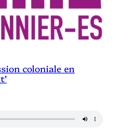
ssion coloniale en
t’