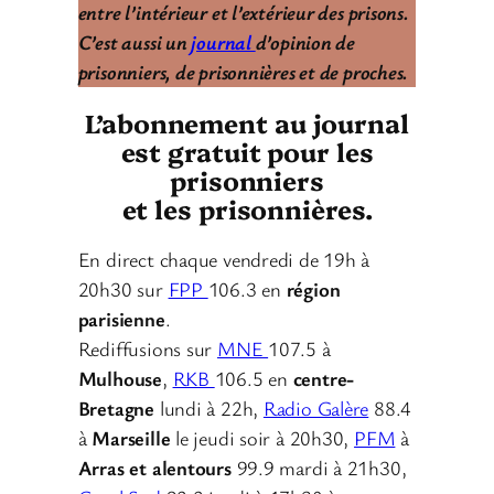
entre l’intérieur et l’extérieur des prisons.
C’est aussi un
journal
d’opinion de
prisonniers, de prisonnières et de proches.
L’abonnement au journal
est gratuit pour les
prisonniers
et les prisonnières.
En direct chaque vendredi de 19h à
20h30 sur
FPP
106.3 en
région
parisienne
.
Rediffusions sur
MNE
107.5 à
Mulhouse
,
RKB
106.5 en
centre-
Bretagne
lundi à 22h,
Radio Galère
88.4
à
Marseille
le jeudi soir à 20h30,
PFM
à
Arras et alentours
99.9 mardi à 21h30,