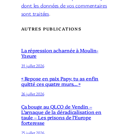
dont les données de vos commentaires
sont traitées
.
AUTRES PUBLICATIONS
La répression acharnée à Moulin-
Yzeure
31 juillet 2026
« Repose en paix Papy, tu as enfin
quitté ces quatre murs… »
26 juillet 2026
Ça bouge au QLCO de Vendin –
L’arnaque de la déradicalisation en
taule – Les prisons de l’Europe
forteresse
25 juillet 2026