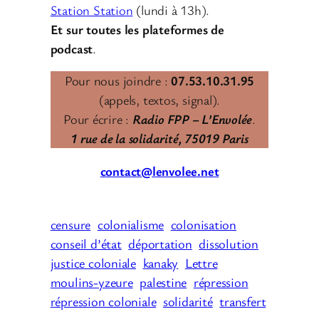
Station Station
(lundi à 13h).
Et sur toutes les plateformes de
podcast
.
Pour nous joindre :
07.53.10.31.95
(appels, textos, signal).
Pour écrire :
Radio FPP – L’Envolée
.
1 rue de la solidarité, 75019 Paris
contact@lenvolee.net
censure
colonialisme
colonisation
conseil d’état
déportation
dissolution
justice coloniale
kanaky
Lettre
moulins-yzeure
palestine
répression
répression coloniale
solidarité
transfert