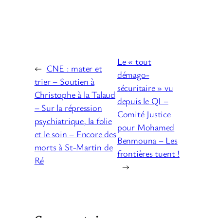
Le « tout
←
CNE : mater et
démago-
trier – Soutien à
sécuritaire » vu
Christophe à la Talaud
depuis le QI –
– Sur la répression
Comité Justice
psychiatrique, la folie
pour Mohamed
et le soin – Encore des
Benmouna – Les
morts à St-Martin de
frontières tuent !
Ré
→