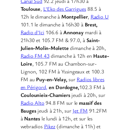
Canal Sud
92.2 jeudi à 17h30 à
Toulouse
,
L’Eko des Garrigues
88.5 à
12h le dimanche à
Montpellier
,
Radio U
101.1 le dimanche à 16h30 à
Brest,
Radio d’Ici
106.6 à
Annonay
mardi à
21h30 et 105.7 FM & 97.0, à
Saint-
Julien-Molin-Molette
dimanche à 20h,
Radio FM 43
dimanche à 12h en
Haute-
Loire
, 105.7 FM au Chambon-sur-
Lignon, 102 FM à Yssingeaux et 100.3
FM au
Puy-en-Velay,
sur
Radios libres
en Périgord,
en Dordogne,
102.3 FM à
Coulounieix-Chamiers
jeudi à 20h, sur
Radio Alto
94.8 FM sur le
massif des
Bauges
jeudi à 21h, sur
Jet FM
91.2FM
à
Nantes
le lundi à 12h, et sur les
webradios
Pikez
(dimanche à 11h) et