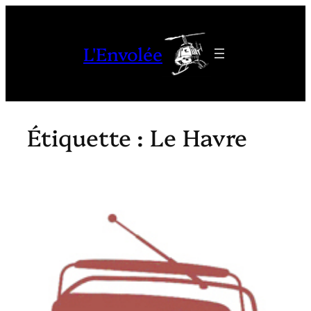
Aller
au
L'Envolée
contenu
Étiquette :
Le Havre