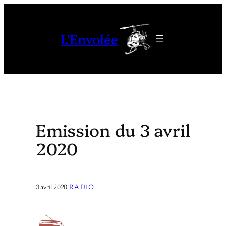
Aller
au
L'Envolée
contenu
Emission du 3 avril
2020
3 avril 2020
·
RADIO