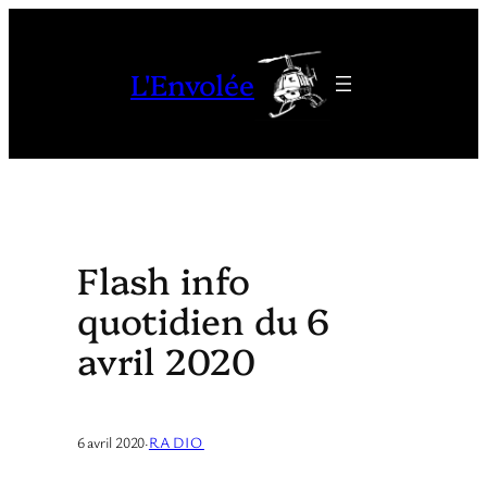
Aller
au
L'Envolée
contenu
Flash info
quotidien du 6
avril 2020
6 avril 2020
·
RADIO