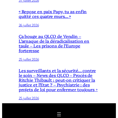
31 juillet 2026
« Repose en paix Papy, tu as enfin
quitté ces quatre murs… »
26 juillet 2026
Ça bouge au QLCO de Vendin –
L’arnaque de la déradicalisation en
taule – Les prisons de l’Europe
forteresse
25 juillet 2026
Les surveillants et la sécurité… contre
le soin – News des QLCO – Procès de
Ritchie Thibault : peut-on critiquer la
justice et l’Etat ? – Psychiatrie : des
projets de loi pour enfermer toujours +
25 juillet 2026