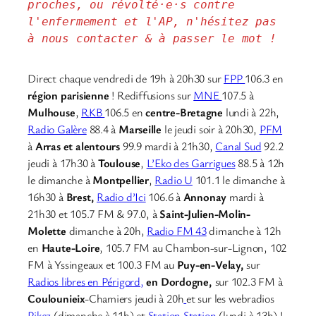
proches, ou révolté·e·s contre 
l'enfermement et l'AP, n'hésitez pas 
à nous contacter & à passer le mot !
Direct chaque vendredi de 19h à 20h30 sur
FPP
106.3 en
région parisienne
! Rediffusions sur
MNE
107.5 à
Mulhouse
,
RKB
106.5 en
centre-Bretagne
lundi à 22h,
Radio Galère
88.4 à
Marseille
le jeudi soir à 20h30,
PFM
à
Arras et alentours
99.9 mardi à 21h30,
Canal Sud
92.2
jeudi à 17h30 à
Toulouse
,
L’Eko des Garrigues
88.5 à 12h
le dimanche à
Montpellier
,
Radio U
101.1 le dimanche à
16h30 à
Brest,
Radio d’Ici
106.6 à
Annonay
mardi à
21h30 et 105.7 FM & 97.0, à
Saint-Julien-Molin-
Molette
dimanche à 20h,
Radio FM 43
dimanche à 12h
en
Haute-Loire
, 105.7 FM au Chambon-sur-Lignon, 102
FM à Yssingeaux et 100.3 FM au
Puy-en-Velay,
sur
Radios libres en Périgord,
en Dordogne,
sur 102.3 FM à
Coulounieix
-Chamiers jeudi à 20h
et sur les webradios
Pikez
(dimanche à 11h) et
Station Station
(lundi à 13h) !