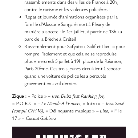
rassemblements dans des villes de France à 20h,
contre le racisme et les violences policières !
Repas et journée d’animations organisées par la
famille d’Alassane Sangaré mort à Fleury de
manière suspecte : le 1er juillet, à partir de 13h au
parc de la Brèche à Créteil
Rassemblement pour Safyatou, Salif et Ilan, « pour
rompre l’isolement et que cela ne se reproduise
plus »mercredi 5 juillet à 19h place de la Réunion,
Paris 20ème. Ces trois jeunes circulaient à scooter
quand une voiture de police les a percutés
gravement en avril dernier.
Zique :
« Police » –
Iron Dubz feat Ranking Joe,
« P.O.R.C » –
Le Monde A l’Envers,
« Intro » –
Insa Sané
(compil C7H16),
« Délinquante musique »
– Lino,
« F le
17 »
– Casual Gabberz
.