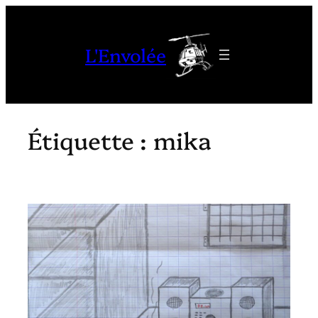
Aller
au
L'Envolée
contenu
Étiquette :
mika