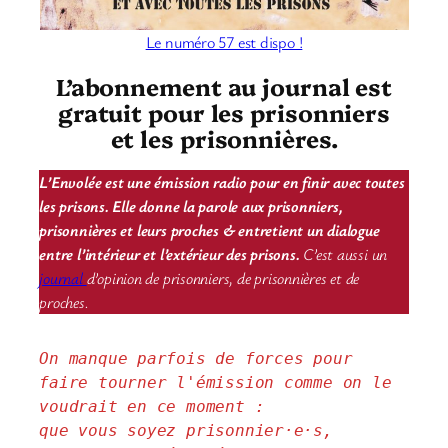
Le numéro 57 est dispo !
L’abonnement au journal est
gratuit pour les prisonniers
et les prisonnières.
L’Envolée est une émission radio pour en finir avec toutes
les prisons. Elle donne la parole aux prisonniers,
prisonnières et leurs proches & entretient un dialogue
entre l’intérieur et l’extérieur des prisons.
C’est aussi un
journal
d’opinion de prisonniers, de prisonnières et de
proches.
On manque parfois de forces pour 
faire tourner l'émission comme on le 
voudrait en ce moment : 
que vous soyez prisonnier·e·s, 