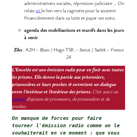
administrations sociales, répression judiciaire … On
relaie
ici
le lien vers la cagnotte pour la soutenir
financièrement dans sa lutte et payer ses soins.
agenda des mobilisations et manifs dans les jours
à venir
Ziks
: A2H –
Blues
/ Hugo TSR –
Sensei
/ Sadek –
France
24
L’Envolée est une émission radio pour en finir avec toutes
les prisons. Elle donne la parole aux prisonniers,
prisonnières et leurs proches & entretient un dialogue
entre l’intérieur et l’extérieur des prisons.
C’est aussi un
journal
d’opinion de prisonniers, de prisonnières et de
proches.
On manque de forces pour faire 
tourner l'émission radio comme on le 
souhaiterait en ce moment : que vous 