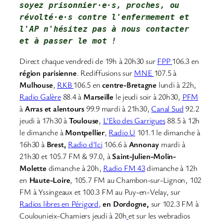
soyez prisonnier·e·s, proches, ou 
révolté·e·s contre l'enfermement et 
l'AP 
n'hésitez pas à nous contacter
et à passer le mot !
Direct chaque vendredi de 19h à 20h30 sur
FPP
106.3 en
région parisienne
. Rediffusions sur
MNE
107.5 à
Mulhouse
,
RKB
106.5 en
centre-Bretagne
lundi à 22h,
Radio Galère
88.4 à
Marseille
le jeudi soir à 20h30,
PFM
à
Arras et alentours
99.9 mardi à 21h30,
Canal Sud
92.2
jeudi à 17h30 à
Toulouse
,
L’Eko des Garrigues
88.5 à 12h
le dimanche à
Montpellier
,
Radio U
101.1 le dimanche à
16h30 à
Brest,
Radio d’Ici
106.6 à
Annonay
mardi à
21h30 et 105.7 FM & 97.0, à
Saint-Julien-Molin-
Molette
dimanche à 20h,
Radio FM 43
dimanche à 12h
en
Haute-Loire
, 105.7 FM au Chambon-sur-Lignon, 102
FM à Yssingeaux et 100.3 FM au Puy-en-Velay, sur
Radios libres en Périgord,
en Dordogne,
sur 102.3 FM à
Coulounieix-Chamiers jeudi à 20h
et sur les webradios