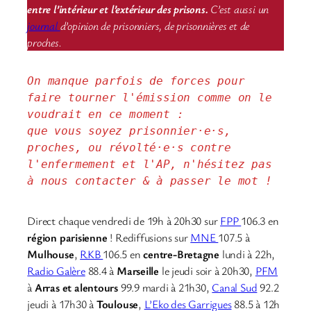
entre l’intérieur et l’extérieur des prisons.
C’est aussi un
journal
d’opinion de prisonniers, de prisonnières et de
proches.
On manque parfois de forces pour 
faire tourner l'émission comme on le 
voudrait en ce moment : 
que vous soyez prisonnier·e·s, 
proches, ou révolté·e·s contre 
l'enfermement et l'AP, n'hésitez pas 
à nous contacter & à passer le mot !
Direct chaque vendredi de 19h à 20h30 sur
FPP
106.3 en
région parisienne
! Rediffusions sur
MNE
107.5 à
Mulhouse
,
RKB
106.5 en
centre-Bretagne
lundi à 22h,
Radio Galère
88.4 à
Marseille
le jeudi soir à 20h30,
PFM
à
Arras et alentours
99.9 mardi à 21h30,
Canal Sud
92.2
jeudi à 17h30 à
Toulouse
,
L’Eko des Garrigues
88.5 à 12h