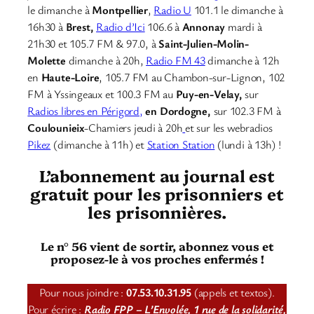
le dimanche à
Montpellier
,
Radio U
101.1 le dimanche à
16h30 à
Brest,
Radio d’Ici
106.6 à
Annonay
mardi à
21h30 et 105.7 FM & 97.0, à
Saint-Julien-Molin-
Molette
dimanche à 20h,
Radio FM 43
dimanche à 12h
en
Haute-Loire
, 105.7 FM au Chambon-sur-Lignon, 102
FM à Yssingeaux et 100.3 FM au
Puy-en-Velay,
sur
Radios libres en Périgord,
en Dordogne,
sur 102.3 FM à
Coulounieix
-Chamiers jeudi à 20h
et sur les webradios
Pikez
(dimanche à 11h) et
Station Station
(lundi à 13h) !
L’abonnement au journal est
gratuit pour les prisonniers et
les prisonnières.
Le n° 56 vient de sortir, abonnez vous et
proposez-le à vos proches enfermés !
Pour nous joindre :
07.53.10.31.95
(appels et textos).
Pour écrire :
Radio FPP – L’Envolée, 1 rue de la solidarité,