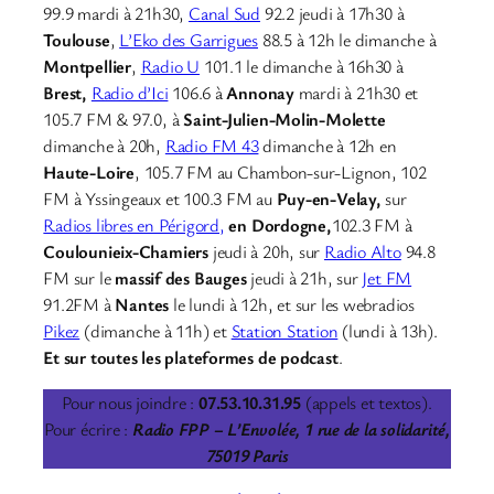
99.9 mardi à 21h30,
Canal Sud
92.2 jeudi à 17h30 à
Toulouse
,
L’Eko des Garrigues
88.5 à 12h le dimanche à
Montpellier
,
Radio U
101.1 le dimanche à 16h30 à
Brest,
Radio d’Ici
106.6 à
Annonay
mardi à 21h30 et
105.7 FM & 97.0, à
Saint-Julien-Molin-Molette
dimanche à 20h,
Radio FM 43
dimanche à 12h en
Haute-Loire
, 105.7 FM au Chambon-sur-Lignon, 102
FM à Yssingeaux et 100.3 FM au
Puy-en-Velay,
sur
Radios libres en Périgord,
en Dordogne,
102.3 FM à
Coulounieix-Chamiers
jeudi à 20h, sur
Radio Alto
94.8
FM sur le
massif des Bauges
jeudi à 21h, sur
Jet FM
91.2FM à
Nantes
le lundi à 12h, et sur les webradios
Pikez
(dimanche à 11h) et
Station Station
(lundi à 13h).
Et sur toutes les plateformes de podcast
.
Pour nous joindre :
07.53.10.31.95
(appels et textos).
Pour écrire :
Radio FPP – L’Envolée, 1 rue de la solidarité,
75019 Paris