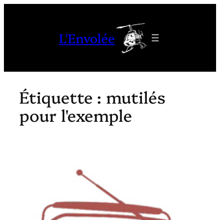
Aller
au
L'Envolée
contenu
Étiquette :
mutilés
pour l'exemple