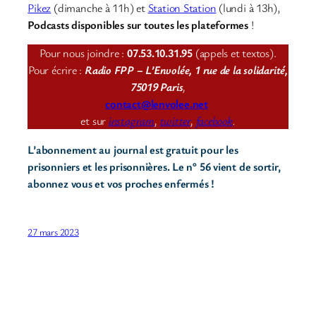
Pikez
(dimanche à 11h) et
Station Station
(lundi à 13h),
Podcasts disponibles sur toutes les plateformes
!
Pour nous joindre :
07.53.10.31.95
(appels et textos).
Pour écrire :
Radio FPP – L’Envolée, 1 rue de la solidarité,
75019 Paris
,
contact@lenvolee.net
et sur
instagram
,
twitter
,
facebook
.
L’abonnement au journal est gratuit pour les
prisonniers et les prisonnières. Le n° 56 vient de sortir,
abonnez vous et vos proches enfermés !
27 mars 2023