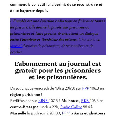
comment le collectif lui a permis de se reconstruire et
de se bagarrer depuis.
L’Envolée est une émission radio pour en finir avec toutes
les prisons. Elle donne la parole aux prisonniers,
prisonnières et leurs proches & entretient un dialogue
entre l’intérieur et l’extérieur des prisons.
C’est aussi un
journal
d’opinion de prisonniers, de prisonnières et de
proches.
L’abonnement au journal est
gratuit pour les prisonniers
et les prisonnières.
Direct chaque vendredi de 19h à 20h30 sur
FPP
106.3 en
région parisienne
!
Rediffusions sur
MNE
107.5 à
Mulhouse
,
RKB
106.5 en
centre-Bretagne
lundi à 22h,
Radio Galère
88.4 à
Marseille
le jeudi soir à 20h30,
PFM
à
Arras et alentours