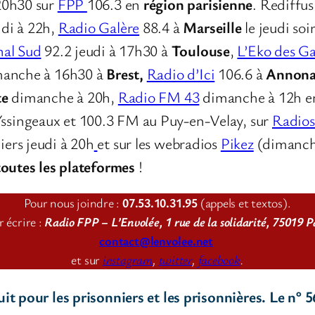
20h30 sur
FPP
106.3 en
région parisienne
. Rediffus
di à 22h,
Radio Galère
88.4 à
Marseille
le jeudi so
al Sud
92.2 jeudi à 17h30 à
Toulouse
,
L’Eko des Ga
manche à 16h30 à
Brest,
Radio d’Ici
106.6 à
Annon
te
dimanche à 20h,
Radio FM 43
dimanche à 12h 
singeaux et 100.3 FM au Puy-en-Velay, sur
Radios 
ers jeudi à 20h
et sur les webradios
Pikez
(dimanch
toutes les plateformes
!
Pour nous joindre :
07.53.10.31.95
(appels et textos).
r écrire :
Radio FPP – L’Envolée, 1 rue de la solidarité, 75019 P
contact@lenvolee.net
et sur
instagram
,
twitter
,
facebook
.
t pour les prisonniers et les prisonnières. Le n° 5