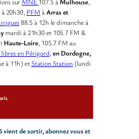
ions sur
MNE
107.5 à
Mulhouse
,
ir à 20h30,
PFM
à
Arras et
rrigues
88.5 à 12h le dimanche à
ay
mardi à 21h30 et 105.7 FM &
en
Haute-Loire
, 105.7 FM au
libres en Périgord,
en Dordogne,
e à 11h) et
Station Station
(lundi
aris
,
6 vient de sortir, abonnez vous et