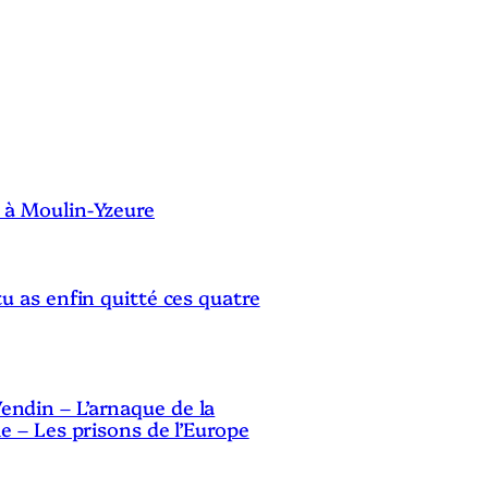
S
 à Moulin-Yzeure
tu as enfin quitté ces quatre
ndin – L’arnaque de la
le – Les prisons de l’Europe