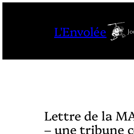
Aller
au
contenu
L'Envolée
Jo
Lettre de la M
– une tribune c