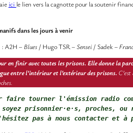
laie
ici
le lien vers la cagnotte pour la soutenir fina
anifs dans les jours à venir
s
: A2H –
Blues
/ Hugo TSR –
Sensei
/ Sadek –
Franc
ur en finir avec toutes les prisons. Elle donne la par
ue entre l’intérieur et l’extérieur des prisons.
C’est 
oches.
r faire tourner l'émission radio com
 soyez prisonnier·e·s, proches, ou r
'hésitez pas à nous contacter
et à 