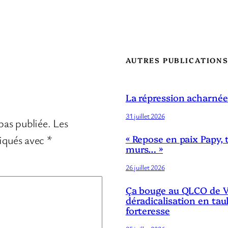
AUTRES PUBLICATION
La répression acharnée
31 juillet 2026
pas publiée.
Les
diqués avec
*
« Repose en paix Papy, 
murs… »
26 juillet 2026
Ça bouge au QLCO de Ve
déradicalisation en tau
forteresse