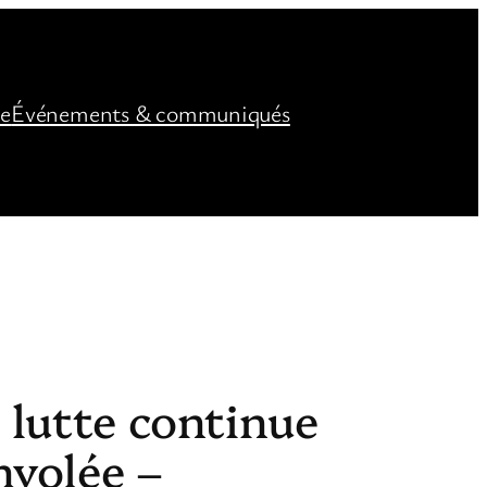
ée
Événements & communiqués
 lutte continue
nvolée –