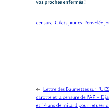
vos proches enfermés !
censure
Gilets jaunes
l'envolée jo
←
Lettre des Baumettes sur l’UCS
carotte et la censure de l’AP – Dj
et 14 ans de mitard pour refuser 