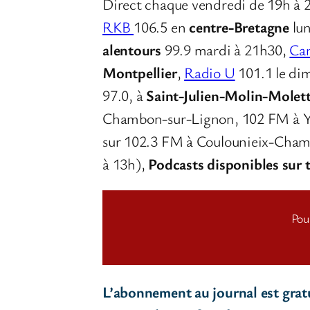
Direct chaque vendredi de 19h à 
RKB
106.5 en
centre-Bretagne
lun
alentours
99.9 mardi à 21h30,
Can
Montpellier
,
Radio U
101.1 le di
97.0, à
Saint-Julien-Molin-Molet
Chambon-sur-Lignon, 102 FM à Ys
sur 102.3 FM à Coulounieix-Chami
à 13h),
Podcasts disponibles sur 
Pou
L’abonnement au journal est gratui