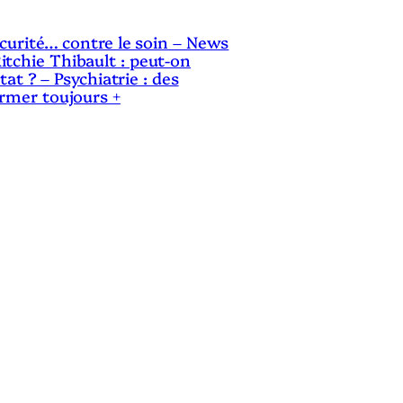
sécurité… contre le soin – News
itchie Thibault : peut-on
Etat ? – Psychiatrie : des
ermer toujours +