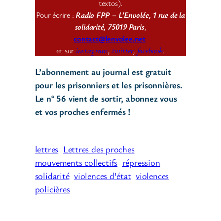
textos).
Pour écrire :
Radio FPP – L’Envolée, 1 rue de la
solidarité, 75019 Paris
,
contact@lenvolee.net
et sur
instagram
,
twitter
,
facebook
.
L’abonnement au journal est gratuit
pour les prisonniers et les prisonnières.
Le n° 56 vient de sortir, abonnez vous
et vos proches enfermés !
lettres
Lettres des proches
mouvements collectifs
répression
solidarité
violences d'état
violences
policières