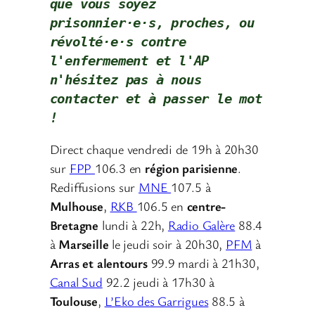
que vous soyez 
prisonnier·e·s, proches, ou 
révolté·e·s contre 
l'enfermement et l'AP 
n'hésitez pas à nous 
contacter
et à passer le mot 
!
Direct chaque vendredi de 19h à 20h30
sur
FPP
106.3 en
région parisienne
.
Rediffusions sur
MNE
107.5 à
Mulhouse
,
RKB
106.5 en
centre-
Bretagne
lundi à 22h,
Radio Galère
88.4
à
Marseille
le jeudi soir à 20h30,
PFM
à
Arras et alentours
99.9 mardi à 21h30,
Canal Sud
92.2 jeudi à 17h30 à
Toulouse
,
L’Eko des Garrigues
88.5 à