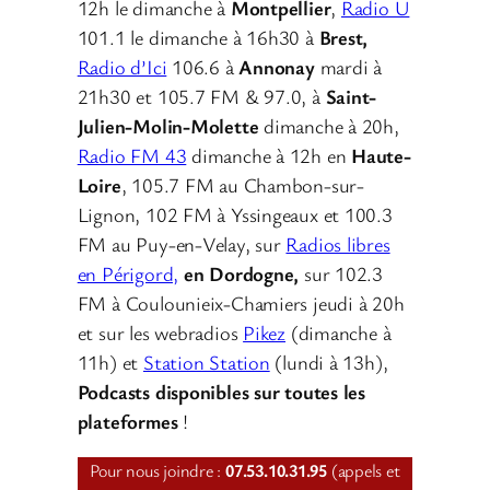
12h le dimanche à
Montpellier
,
Radio U
101.1 le dimanche à 16h30 à
Brest,
Radio d’Ici
106.6 à
Annonay
mardi à
21h30 et 105.7 FM & 97.0, à
Saint-
Julien-Molin-Molette
dimanche à 20h,
Radio FM 43
dimanche à 12h en
Haute-
Loire
, 105.7 FM au Chambon-sur-
Lignon, 102 FM à Yssingeaux et 100.3
FM au Puy-en-Velay, sur
Radios libres
en Périgord,
en Dordogne,
sur 102.3
FM à Coulounieix-Chamiers jeudi à 20h
et sur les webradios
Pikez
(dimanche à
11h) et
Station Station
(lundi à 13h),
Podcasts disponibles sur toutes les
plateformes
!
Pour nous joindre :
07.53.10.31.95
(appels et