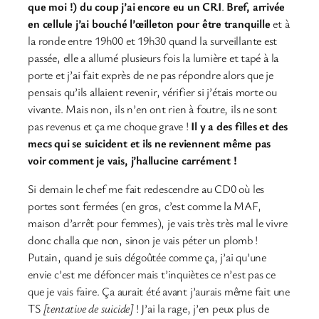
que moi !) du coup j’ai encore eu un CRI
.
Bref, arrivée
en cellule j’ai bouché l’œilleton pour être tranquille
et à
la ronde entre 19h00 et 19h30 quand la surveillante est
passée, elle a allumé plusieurs fois la lumière et tapé à la
porte et j’ai fait exprès de ne pas répondre alors que je
pensais qu’ils allaient revenir, vérifier si j’étais morte ou
vivante. Mais non, ils n’en ont rien à foutre, ils ne sont
pas revenus et ça me choque grave !
Il y a des filles et des
mecs qui se suicident et ils ne reviennent même pas
voir comment je vais, j’hallucine carrément !
Si demain le chef me fait redescendre au CD0 où les
portes sont fermées (en gros, c’est comme la MAF,
maison d’arrêt pour femmes), je vais très très mal le vivre
donc challa que non, sinon je vais péter un plomb !
Putain, quand je suis dégoûtée comme ça, j’ai qu’une
envie c’est me défoncer mais t’inquiètes ce n’est pas ce
que je vais faire. Ça aurait été avant j’aurais même fait une
TS
[tentative de suicide]
! J’ai la rage, j’en peux plus de