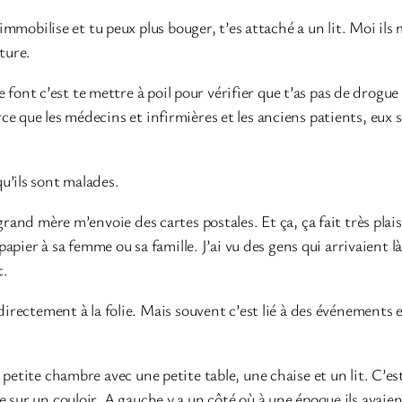
’immobilise et tu peux plus bouger, t’es attaché a un lit. Moi ils
ture.
te font c’est te mettre à poil pour vérifier que t’as pas de drogue
e que les médecins et infirmières et les anciens patients, eux so
u’ils sont malades.
grand mère m’envoie des cartes postales. Et ça, ça fait très pla
 papier à sa femme ou sa famille. J’ai vu des gens qui arrivaient l
t.
 directement à la folie. Mais souvent c’est lié à des événements 
etite chambre avec une petite table, une chaise et un lit. C’est 
sur un couloir. A gauche y a un côté où à une époque ils avaient