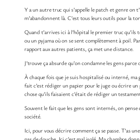
Y a un autre truc qui s’appelle le patch et genre on t
m’abandonnent là. C’est tous leurs outils pour la tor
Quand t’arrives ici à l’hôpital le premier truc qu’ils 
ou un pyjama où on se sent complètement à poil. Parc
rapport aux autres patients, ça met une distance.
J’trouve ça absurde qu’on condamne les gens parce q
À chaque fois que je suis hospitalisé ou interné, ma 
fait c’est rédiger un papier pour le juge ou écrire un
chose qu’ils faisaient c’était de rédiger un testamen
Souvent le fait que les gens sont internés, on pense
société.
Ici, pour vous décrire comment ça se passe. T’as une p
pas de douche. Ici c’est mal isolé. Ma chambre donne 