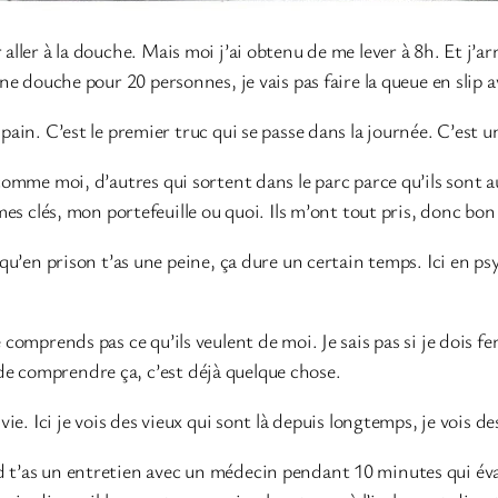
aller à la douche. Mais moi j’ai obtenu de me lever à 8h. Et j’arr
une douche pour 20 personnes, je vais pas faire la queue en slip 
u pain. C’est le premier truc qui se passe dans la journée. C’es
 comme moi, d’autres qui sortent dans le parc parce qu’ils sont au
mes clés, mon portefeuille ou quoi. Ils m’ont tout pris, donc bon j
 qu’en prison t’as une peine, ça dure un certain temps. Ici en ps
e comprends pas ce qu’ils veulent de moi. Je sais pas si je dois f
de comprendre ça, c’est déjà quelque chose.
 vie. Ici je vois des vieux qui sont là depuis longtemps, je vois 
 t’as un entretien avec un médecin pendant 10 minutes qui évalu