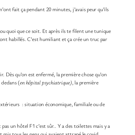
 m’ont fait ça pendant 20 minutes, j’avais peur qu’ils
 ou quoi que ce soit. Et après ils te filent une tunique
nt habillés. C’est humiliant et ça crée un truc par
isir. Dès qu’on est enfermé, la première chose qu’on
à dedans (
en hôpital psychiatrique)
, la première
extérieurs : situation économique, familiale ou de
pas un hôtel F1 c’est sûr.. Y a des toilettes mais y a
 mis tous les gens qui avaient attrapé le covid.