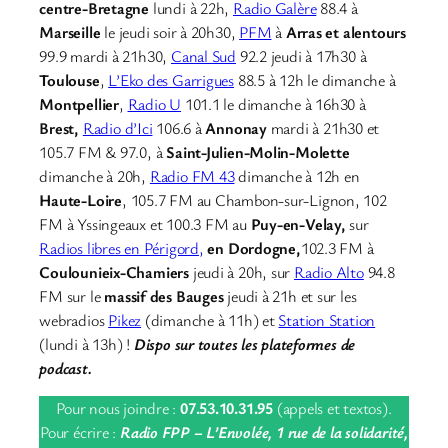
centre-Bretagne
lundi à 22h,
Radio Galère
88.4 à
Marseille
le jeudi soir à 20h30,
PFM
à
Arras et alentours
99.9 mardi à 21h30,
Canal Sud
92.2 jeudi à 17h30 à
Toulouse
,
L’Eko des Garrigues
88.5 à 12h le dimanche à
Montpellier
,
Radio U
101.1 le dimanche à 16h30 à
Brest,
Radio d’Ici
106.6 à
Annonay
mardi à 21h30 et
105.7 FM & 97.0, à
Saint-Julien-Molin-Molette
dimanche à 20h,
Radio FM 43
dimanche à 12h en
Haute-Loire
, 105.7 FM au Chambon-sur-Lignon, 102
FM à Yssingeaux et 100.3 FM au
Puy-en-Velay,
sur
Radios libres en Périgord,
en Dordogne,
102.3 FM à
Coulounieix-Chamiers
jeudi à 20h, sur
Radio Alto
94.8
FM sur le
massif des Bauges
jeudi à 21h et sur les
webradios
Pikez
(dimanche à 11h) et
Station Station
(lundi à 13h) !
Dispo sur toutes les plateformes de
podcast.
Pour nous joindre :
07.53.10.31.95
(appels et textos).
Pour écrire :
Radio FPP – L’Envolée, 1 rue de la solidarité,