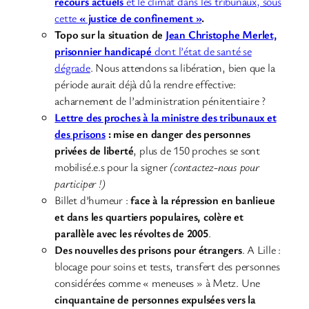
recours actuels
et le climat dans les tribunaux, sous
cette
« justice de confinement »
.
Topo sur la situation de
Jean Christophe Merlet,
prisonnier handicapé
dont l’état de santé se
dégrade
. Nous attendons sa libération, bien que la
période aurait déjà dû la rendre effective:
acharnement de l’administration pénitentiaire ?
Lettre des proches à la ministre des tribunaux et
des prisons
: mise en danger des personnes
privées de liberté
, plus de 150 proches se sont
mobilisé.e.s pour la signer
(contactez-nous pour
participer !)
Billet d’humeur :
face à la répression en banlieue
et dans les quartiers populaires, colère et
parallèle avec les révoltes de 2005
.
Des nouvelles des prisons pour étrangers
. A Lille :
blocage pour soins et tests, transfert des personnes
considérées comme « meneuses » à Metz. Une
cinquantaine de personnes expulsées vers la