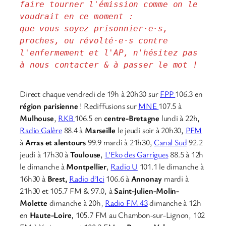
faire tourner l'émission comme on le 
voudrait en ce moment : 
que vous soyez prisonnier·e·s, 
proches, ou révolté·e·s contre 
l'enfermement et l'AP, n'hésitez pas 
à nous contacter & à passer le mot !
Direct chaque vendredi de 19h à 20h30 sur
FPP
106.3 en
région parisienne
! Rediffusions sur
MNE
107.5 à
Mulhouse
,
RKB
106.5 en
centre-Bretagne
lundi à 22h,
Radio Galère
88.4 à
Marseille
le jeudi soir à 20h30,
PFM
à
Arras et alentours
99.9 mardi à 21h30,
Canal Sud
92.2
jeudi à 17h30 à
Toulouse
,
L’Eko des Garrigues
88.5 à 12h
le dimanche à
Montpellier
,
Radio U
101.1 le dimanche à
16h30 à
Brest,
Radio d’Ici
106.6 à
Annonay
mardi à
21h30 et 105.7 FM & 97.0, à
Saint-Julien-Molin-
Molette
dimanche à 20h,
Radio FM 43
dimanche à 12h
en
Haute-Loire
, 105.7 FM au Chambon-sur-Lignon, 102