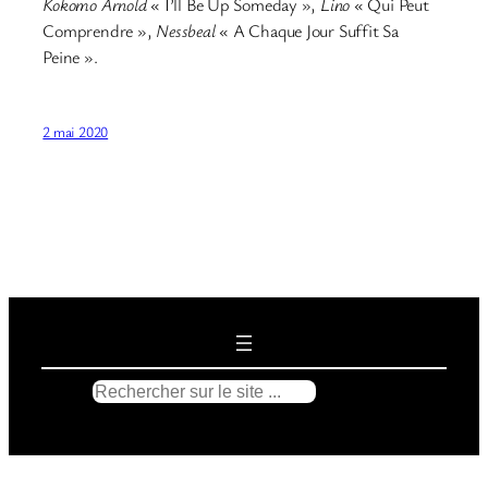
Kokomo Arnold
« I’ll Be Up Someday »,
Lino
« Qui Peut
Comprendre »,
Nessbeal
« A Chaque Jour Suffit Sa
Peine ».
2 mai 2020
R
e
c
h