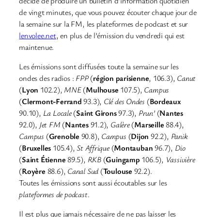
décidé de produire un bulletin d’information quotidien
de vingt minutes, que vous pouvez écouter chaque jour de
la semaine sur la FM, les plateformes de podcast et sur
lenvolee.net
, en plus de l’émission du vendredi qui est
maintenue.
Les émissions sont diffusées toute la semaine sur les
ondes des radios :
FPP
(
région parisienne
, 106.3),
Canut
(
Lyon
102.2),
MNE
(
Mulhouse
107.5),
Campus
(
Clermont-Ferrand
93.3),
Clé des Ondes
(
Bordeaux
90.10),
La Locale
(
Saint Girons
97.3),
Prun’
(
Nantes
92.0),
Jet FM
(
Nantes
91.2),
Galère
(
Marseille
88.4),
Campus
(
Grenoble
90.8),
Campus
(
Dijon
92.2),
Panik
(
Bruxelles
105.4),
St Affrique
(
Montauban
96.7),
Dio
(
Saint Étienne
89.5),
RKB
(
Guingamp
106.5),
Vassivière
(
Royère
88.6),
Canal Sud
(
Toulouse
92.2).
Toutes les émissions sont aussi écoutables sur les
plateformes de podcast
.
Il est plus que jamais nécessaire de ne pas laisser les