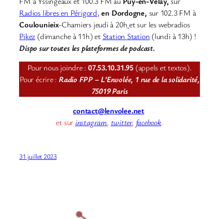
FM à Yssingeaux et 100.3 FM au
Puy-en-Velay,
sur
Radios libres en Périgord,
en Dordogne,
sur 102.3 FM à
Coulounieix
-Chamiers jeudi à 20h
et sur les webradios
Pikez
(dimanche à 11h) et
Station Station
(lundi à 13h) !
Dispo sur toutes les plateformes de podcast.
Pour nous joindre :
07.53.10.31.95
(appels et textos).
Pour écrire :
Radio FPP – L’Envolée, 1 rue de la solidarité,
75019 Paris
contact@lenvolee.net
et sur
instagram
,
twitter
,
facebook
.
31 juillet 2023