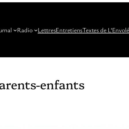
urnal
Radio
Lettres
Entretiens
Textes de L’Envol
parents-enfants