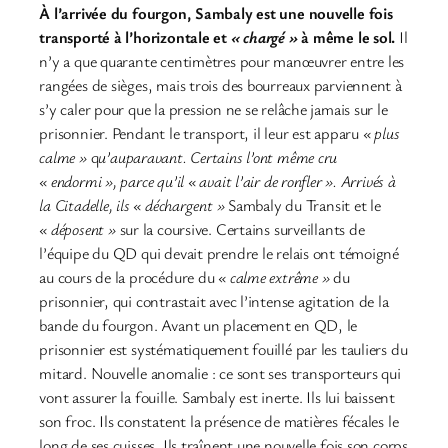
À l’arrivée du fourgon, Sambaly est une nouvelle fois
transporté à l’horizontale et
« chargé »
à même le sol.
Il
n’y a que quarante centimètres pour manœuvrer entre les
rangées de sièges, mais trois des bourreaux parviennent à
s’y caler pour que la pression ne se relâche jamais sur le
prisonnier. Pendant le transport, il leur est apparu
« plus
calme »
q
u’auparavant. Certains l’ont même cru
« endormi », parce qu’il « avait l’air de ronfler ». Arrivés à
la Citadelle, ils « déchargent »
Sambaly du Transit et le
« déposent »
sur la coursive. Certains surveillants de
l’équipe du QD qui devait prendre le relais ont témoigné
au cours de la procédure du
« calme extrême »
du
prisonnier, qui contrastait avec l’intense agitation de la
bande du fourgon. Avant un placement en QD, le
prisonnier est systématiquement fouillé par les tauliers du
mitard. Nouvelle anomalie : ce sont ses transporteurs qui
vont assurer la fouille. Sambaly est inerte. Ils lui baissent
son froc. Ils constatent la présence de matières fécales le
long de ses cuisses. Ils traînent une nouvelle fois son corps