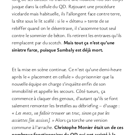
jusque dans la cellule du QD. Rejouant une procédure
vicelarde mais habituelle, ils l’allongent face contre terre,
la tête sous le lit scellé : si le « détenu » tente de se
rebiffer quand on le désentrave, il s’assomme tout seul
contre le sommier de béton. Ils retirent les entraves qu’ils
remplacent par du scotch.
Mais tout ça n’est qu’une
sinistre farce, puisque Sambaly est déjà mort.
Et la mise en scène continue. Ce n’est qu’une demi-heure
après le « placement en cellule » du prisonnier que la
nouvelle équipe en charge s’inquiète enfin de son
immobilité et appelle les secours. Côté tueurs, ça
commence à claquer des genoux, d’autant qu’ils se font
salement remonter les bretelles au débriefing – d’usage :
« Les mecs, va falloir trouver un truc, sinon ça pue les
assiettes [les assises]. »
Alors ça torche une version
commune à l’arrache.
Christophe Monier était un de ces
nombreux fonctionnaires du QD qui ont assisté à la