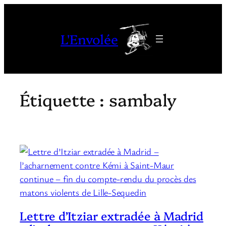
Aller
au
L'Envolée
contenu
Étiquette :
sambaly
Lettre d’Itziar extradée à Madrid