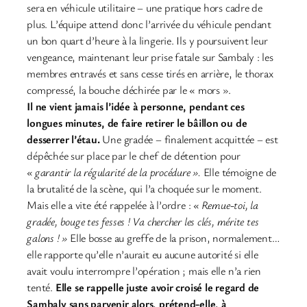
sera en véhicule utilitaire – une pratique hors cadre de
plus. L’équipe attend donc l’arrivée du véhicule pendant
un bon quart d’heure à la lingerie. Ils y poursuivent leur
vengeance, maintenant leur prise fatale sur Sambaly : les
membres entravés et sans cesse tirés en arrière, le thorax
compressé, la bouche déchirée par le « mors ».
Il ne vient jamais l’idée à personne, pendant ces
longues minutes, de faire retirer le bâillon ou de
desserrer l’étau.
Une gradée – finalement acquittée – est
dépêchée sur place par le chef de détention pour
« garantir la régularité de la procédure ».
Elle témoigne de
la brutalité de la scène, qui l’a choquée sur le moment.
Mais elle a vite été rappelée à l’ordre :
« Remue-toi, la
gradée, bouge tes fesses ! Va chercher les clés, mérite tes
galons ! »
Elle bosse au greffe de la prison, normalement…
elle rapporte qu’elle n’aurait eu aucune autorité si elle
avait voulu interrompre l’opération ; mais elle n’a rien
tenté.
Elle se rappelle juste avoir croisé le regard de
Sambaly sans parvenir alors, prétend-elle, à