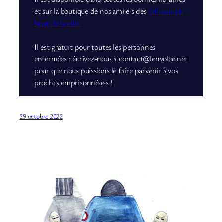
et sur la boutique de nos ami·e·s des
éditions du
bout de la ville.
Il est gratuit pour toutes les personnes
enfermées : écrivez-nous à contact@lenvolee.net
pour que nous puissions le faire parvenir à vos
proches emprisonné·e·s !
29 octobre 2022