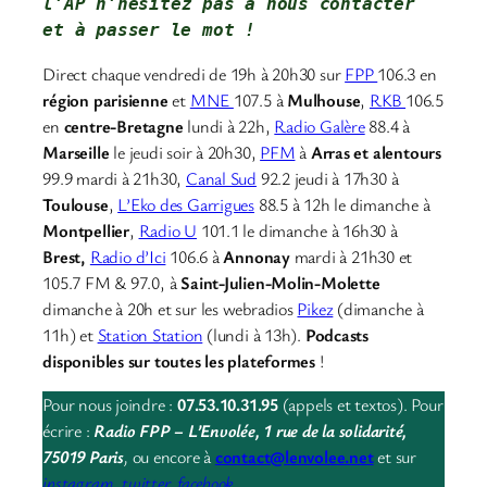
l'AP 
n'hésitez pas à nous contacter
et à passer le mot !
Direct chaque vendredi de 19h à 20h30 sur
FPP
106.3 en
région parisienne
et
MNE
107.5 à
Mulhouse
,
RKB
106.5
en
centre-Bretagne
lundi à 22h,
Radio Galère
88.4 à
Marseille
le jeudi soir à 20h30,
PFM
à
Arras et alentours
99.9 mardi à 21h30,
Canal Sud
92.2 jeudi à 17h30 à
Toulouse
,
L’Eko des Garrigues
88.5 à 12h le dimanche à
Montpellier
,
Radio U
101.1 le dimanche à 16h30 à
Brest,
Radio d’Ici
106.6 à
Annonay
mardi à 21h30 et
105.7 FM & 97.0, à
Saint-Julien-Molin-Molette
dimanche à 20h et sur les webradios
Pikez
(dimanche à
11h) et
Station Station
(lundi à 13h).
Podcasts
disponibles sur toutes les plateformes
!
Pour nous joindre :
07.53.10.31.95
(appels et textos). Pour
écrire :
Radio FPP – L’Envolée, 1 rue de la solidarité,
75019 Paris
,
ou encore à
contact@lenvolee.net
et sur
instagram
,
twitter
,
facebook
.