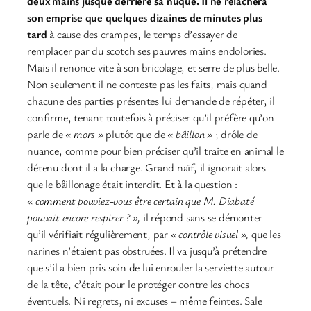
deux mains jusque derrière sa nuque. Il ne relâchera
son emprise que quelques dizaines de minutes plus
tard
à cause des crampes, le temps d’essayer de
remplacer par du scotch ses pauvres mains endolories.
Mais il renonce vite à son bricolage, et serre de plus belle.
Non seulement il ne conteste pas les faits, mais quand
chacune des parties présentes lui demande de répéter, il
confirme, tenant toutefois à préciser qu’il préfère qu’on
parle de
« mors »
plutôt que de
« bâillon »
; drôle de
nuance, comme pour bien préciser qu’il traite en animal le
détenu dont il a la charge. Grand naïf, il ignorait alors
que le bâillonage était interdit. Et à la question :
« comment pouviez-vous être certain que M. Diabaté
pouvait encore respirer ? »,
il répond sans se démonter
qu’il vérifiait régulièrement, par
« contrôle visuel »,
que les
narines n’étaient pas obstruées. Il va jusqu’à prétendre
que s’il a bien pris soin de lui enrouler la serviette autour
de la tête, c’était pour le protéger contre les chocs
éventuels. Ni regrets, ni excuses – même feintes. Sale