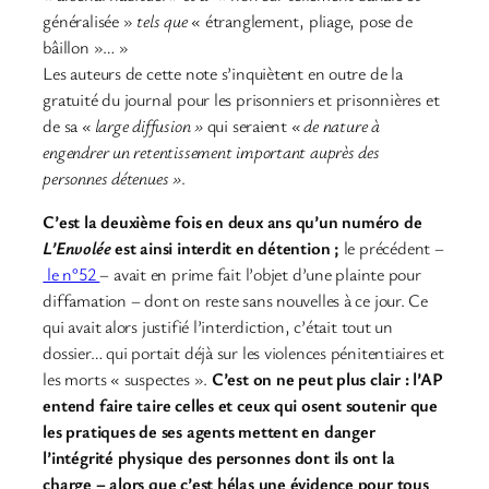
généralisée »
tels que
« étranglement, pliage, pose de
bâillon »… »
Les auteurs de cette note s’inquiètent en outre de la
gratuité du journal pour les prisonniers et prisonnières et
de sa
« large diffusion »
qui seraient
« de nature à
engendrer un retentissement important auprès des
personnes détenues »
.
C’est la deuxième fois en deux ans qu’un numéro de
L’Envolée
est ainsi interdit en détention ;
le précédent –
le n°52
– avait en prime fait l’objet d’une plainte pour
diffamation – dont on reste sans nouvelles à ce jour. Ce
qui avait alors justifié l’interdiction, c’était tout un
dossier… qui portait déjà sur les violences pénitentiaires et
les morts « suspectes ».
C’est on ne peut plus clair : l’AP
entend faire taire celles et ceux qui osent soutenir que
les pratiques de ses agents mettent en danger
l’intégrité physique des personnes dont ils ont la
charge – alors que c’est hélas une évidence pour tous