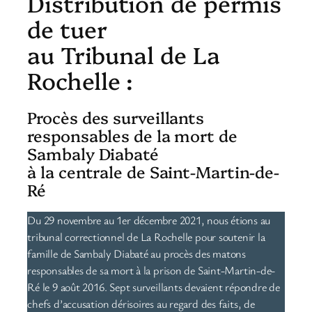
Distribution de permis
de tuer
au Tribunal de La
Rochelle :
Procès des surveillants
responsables de la mort de
Sambaly Diabaté
à la centrale de Saint-Martin-de-
Ré
Du 29 novembre au 1er décembre 2021, nous étions au
tribunal correctionnel de La Rochelle pour soutenir la
famille de Sambaly Diabaté au procès des matons
responsables de sa mort à la prison de Saint-Martin-de-
Ré le 9 août 2016. Sept surveillants devaient répondre de
chefs d’accusation dérisoires au regard des faits, de