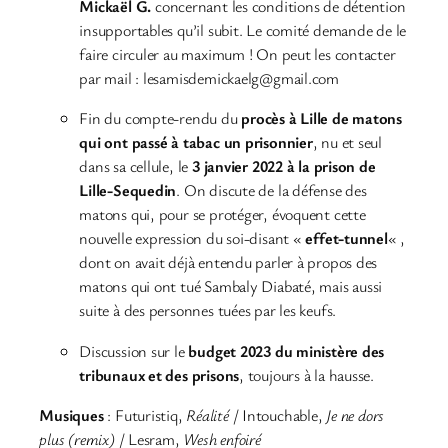
Mickaël G.
concernant les conditions de détention
insupportables qu’il subit. Le comité demande de le
faire circuler au maximum ! On peut les contacter
par mail : lesamisdemickaelg@gmail.com
Fin du compte-rendu du
procès à Lille de matons
qui ont passé à tabac un prisonnier
, nu et seul
dans sa cellule, le
3 janvier 2022 à la prison de
Lille-Sequedin
. On discute de la défense des
matons qui, pour se protéger, évoquent cette
nouvelle expression du soi-disant «
effet-tunnel
« ,
dont on avait déjà entendu parler à propos des
matons qui ont tué Sambaly Diabaté, mais aussi
suite à des personnes tuées par les keufs.
Discussion sur le
budget 2023 du ministère des
tribunaux et des prisons
, toujours à la hausse.
Musiques
: Futuristiq,
Réalité
/ Intouchable,
Je ne dors
plus (remix)
/ Lesram,
Wesh enfoiré