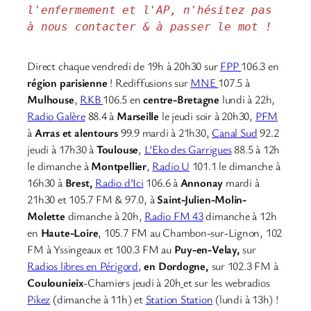
l'enfermement et l'AP, n'hésitez pas 
à nous contacter & à passer le mot !
Direct chaque vendredi de 19h à 20h30 sur
FPP
106.3 en
région parisienne
! Rediffusions sur
MNE
107.5 à
Mulhouse
,
RKB
106.5 en
centre-Bretagne
lundi à 22h,
Radio Galère
88.4 à
Marseille
le jeudi soir à 20h30,
PFM
à
Arras et alentours
99.9 mardi à 21h30,
Canal Sud
92.2
jeudi à 17h30 à
Toulouse
,
L’Eko des Garrigues
88.5 à 12h
le dimanche à
Montpellier
,
Radio U
101.1 le dimanche à
16h30 à
Brest,
Radio d’Ici
106.6 à
Annonay
mardi à
21h30 et 105.7 FM & 97.0, à
Saint-Julien-Molin-
Molette
dimanche à 20h,
Radio FM 43
dimanche à 12h
en
Haute-Loire
, 105.7 FM au Chambon-sur-Lignon, 102
FM à Yssingeaux et 100.3 FM au
Puy-en-Velay,
sur
Radios libres en Périgord,
en Dordogne,
sur 102.3 FM à
Coulounieix
-Chamiers jeudi à 20h
et sur les webradios
Pikez
(dimanche à 11h) et
Station Station
(lundi à 13h) !