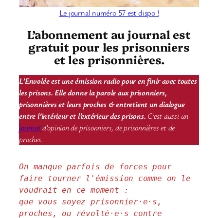
Le journal numéro 57 est dispo !
L’abonnement au journal est
gratuit pour les prisonniers
et les prisonnières.
L’Envolée est une émission radio pour en finir avec toutes
les prisons. Elle donne la parole aux prisonniers,
prisonnières et leurs proches & entretient un dialogue
entre l’intérieur et l’extérieur des prisons.
C’est aussi un
journal
d’opinion de prisonniers, de prisonnières et de
proches.
On manque parfois de forces pour 
faire tourner l'émission comme on le 
voudrait en ce moment : 
que vous soyez prisonnier·e·s, 
proches, ou révolté·e·s contre 