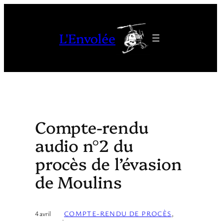
Aller
au
L'Envolée
contenu
Compte-rendu
audio n°2 du
procès de l’évasion
de Moulins
4 avril
COMPTE-RENDU DE PROCÈS
, 
·