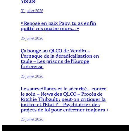
Yzeure
31 juillet 2026
« Repose en paix Papy, tu as enfin
quitté ces quatre murs… »
26 juillet 2026
Ça bouge au QLCO de Vendin –
L’arnaque de la déradicalisation en
taule – Les prisons de l’Europe
forteresse
25 juillet 2026
Les surveillants et la sécurité… contre
le soin – News des QLCO – Procès de
Ritchie Thibault : peut-on critiquer la
justice et l’Etat ? – Psychiatrie : des
projets de loi pour enfermer toujours +
25 juillet 2026