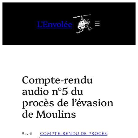
Aller
au
L'Envolée
contenu
Compte-rendu
audio n°5 du
procès de l’évasion
de Moulins
9 avril
COMPTE-RENDU DE PROCÈS
, 
·