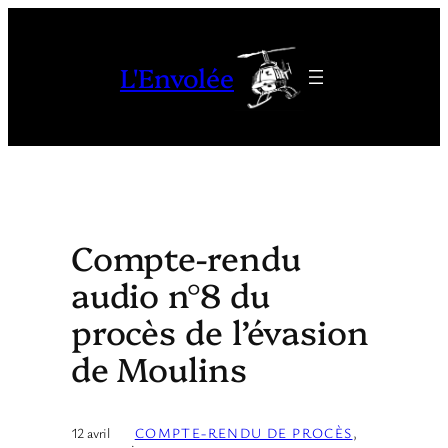
Aller
au
L'Envolée
contenu
Compte-rendu
audio n°8 du
procès de l’évasion
de Moulins
12 avril
COMPTE-RENDU DE PROCÈS
, 
·