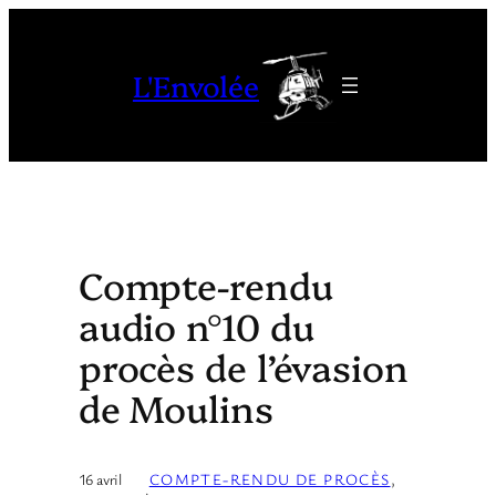
Aller
au
L'Envolée
contenu
Compte-rendu
audio n°10 du
procès de l’évasion
de Moulins
16 avril
COMPTE-RENDU DE PROCÈS
, 
·