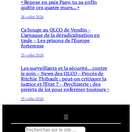
« Repose en paix Papy, tu as enfin
quitté ces quatre murs… »
26 juillet 2026
Ça bouge au QLCO de Vendin –
L’arnaque de la déradicalisation en
taule – Les prisons de l’Europe
forteresse
25 juillet 2026
Les surveillants et la sécurité… contre
le soin – News des QLCO – Procès de
Ritchie Thibault : peut-on critiquer la
justice et l’Etat ? – Psychiatrie : des
projets de loi pour enfermer toujours +
25 juillet 2026
R