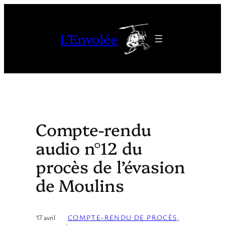
Aller
au
L'Envolée
contenu
Compte-rendu
audio n°12 du
procès de l’évasion
de Moulins
17 avril
COMPTE-RENDU DE PROCÈS
, 
·