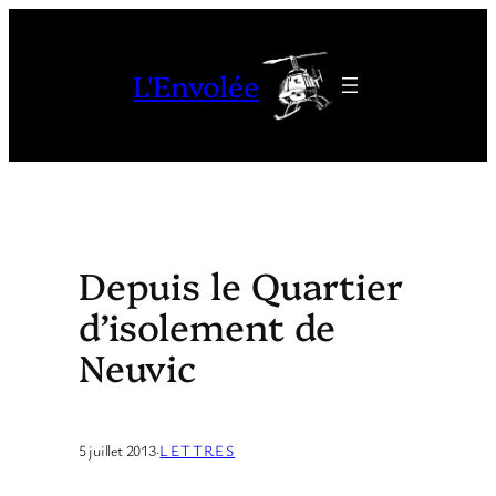
Aller
au
L'Envolée
contenu
Depuis le Quartier
d’isolement de
Neuvic
5 juillet 2013
·
LETTRES