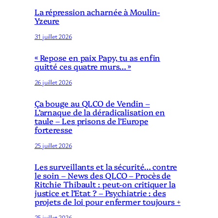
La répression acharnée à Moulin-
Yzeure
31 juillet 2026
« Repose en paix Papy, tu as enfin
quitté ces quatre murs… »
26 juillet 2026
Ça bouge au QLCO de Vendin –
L’arnaque de la déradicalisation en
taule – Les prisons de l’Europe
forteresse
25 juillet 2026
Les surveillants et la sécurité… contre
le soin – News des QLCO – Procès de
Ritchie Thibault : peut-on critiquer la
justice et l’Etat ? – Psychiatrie : des
projets de loi pour enfermer toujours +
25 juillet 2026