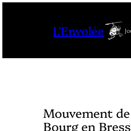
Aller
au
contenu
L'Envolée
Jo
Mouvement de p
Bourg en Bress