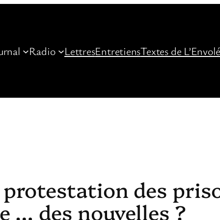
urnal
Radio
Lettres
Entretiens
Textes de L’Envol
rotestation des priso
e … des nouvelles ?