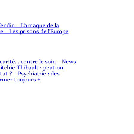
ndin – L’arnaque de la
le – Les prisons de l’Europe
sécurité… contre le soin – News
itchie Thibault : peut-on
Etat ? – Psychiatrie : des
ermer toujours +