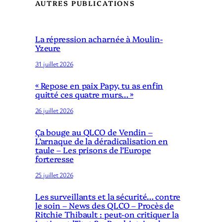
AUTRES PUBLICATIONS
La répression acharnée à Moulin-
Yzeure
31 juillet 2026
« Repose en paix Papy, tu as enfin
quitté ces quatre murs… »
26 juillet 2026
Ça bouge au QLCO de Vendin –
L’arnaque de la déradicalisation en
taule – Les prisons de l’Europe
forteresse
25 juillet 2026
Les surveillants et la sécurité… contre
le soin – News des QLCO – Procès de
Ritchie Thibault : peut-on critiquer la