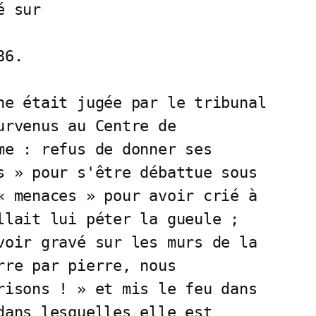
 sur 

6.

ne était jugée par le tribunal

rvenus au Centre de 

me : refus de donner ses 

s » pour s'être débattue sous

« menaces » pour avoir crié à

llait lui péter la gueule ;

voir gravé sur les murs de la

re par pierre, nous 

risons ! » et mis le feu dans

dans lesquelles elle est 
