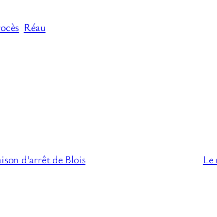
rocès
Réau
ison d’arrêt de Blois
Le 