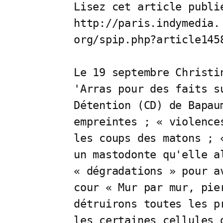
Lisez cet article publié
http://paris.indymedia.

org/spip.php?article1458
Le 19 septembre Christi
'Arras pour des faits su
Détention (CD) de Bapau
empreintes ; « violence
les coups des matons ; 
un mastodonte qu'elle a
« dégradations » pour a
cour « Mur par mur, pier
détruirons toutes les p
les certaines cellules 