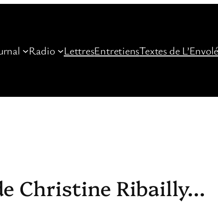
urnal
Radio
Lettres
Entretiens
Textes de L’Envol
de Christine Ribailly…