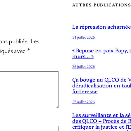
AUTRES PUBLICATION
La répression acharnée
31 juillet 2026
pas publiée.
Les
diqués avec
*
« Repose en paix Papy, 
murs… »
26 juillet 2026
Ça bouge au QLCO de Ve
déradicalisation en tau
forteresse
25 juillet 2026
Les surveillants et la 
des QLCO – Procès de R
critiquer la justice et l’