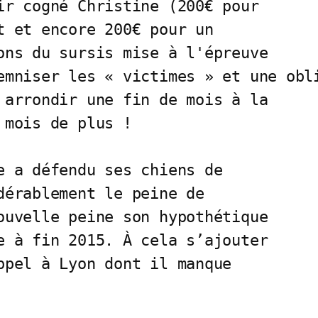
ir cogné Christine (200€ pour

t et encore 200€ pour un 

ons du sursis mise à l'épreuve

emniser les « victimes » et une obli
 arrondir une fin de mois à la 

mois de plus !

e a défendu ses chiens de 

dérablement le peine de 

ouvelle peine son hypothétique

e à fin 2015. À cela s’ajouter

ppel à Lyon dont il manque 
