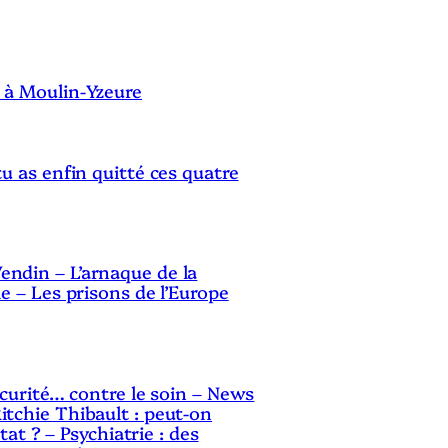
S
 à Moulin-Yzeure
tu as enfin quitté ces quatre
ndin – L’arnaque de la
le – Les prisons de l’Europe
sécurité… contre le soin – News
itchie Thibault : peut-on
Etat ? – Psychiatrie : des