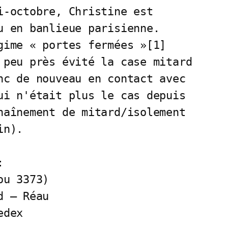
i-octobre, Christine est 

u en banlieue parisienne. 

gime « portes fermées »[1] 

 peu près évité la case mitard

nc de nouveau en contact avec 

ui n'était plus le cas depuis

haînement de mitard/isolement

n).



u 3373)

 – Réau

edex