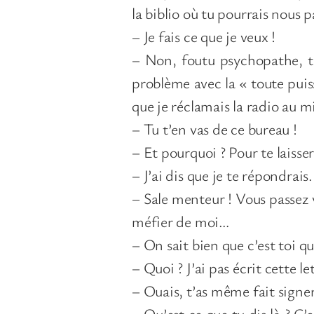
la biblio où tu pourrais nous
– Je fais ce que je veux !
– Non, foutu psychopathe, tu 
problème avec la « toute puis
que je réclamais la radio au m
– Tu t’en vas de ce bureau !
– Et pourquoi ? Pour te laisse
– J’ai dis que je te répondrais. 
– Sale menteur ! Vous passez 
méfier de moi…
– On sait bien que c’est toi qui
– Quoi ? J’ai pas écrit cette let
– Ouais, t’as même fait signer 
– Qu’est ce que tu dis là ? C’e