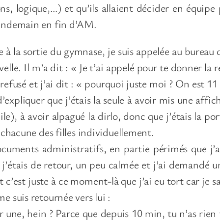
ns, logique,…) et qu’ils allaient décider en équipe
lendemain en fin d’AM.
 à la sortie du gymnase, je suis appelée au bureau de
le. Il m’a dit : « Je t’ai appelé pour te donner la 
refusé et j’ai dit : « pourquoi juste moi ? On est 11 à 
’expliquer que j’étais la seule à avoir mis une affic
le), à avoir alpagué la dirlo, donc que j’étais la po
t chacune des filles individuellement.
cuments administratifs, en partie périmés que j’ai
, j’étais de retour, un peu calmée et j’ai demandé
et c’est juste à ce moment-là que j’ai eu tort car je 
e suis retournée vers lui :
ar une, hein ? Parce que depuis 10 min, tu n’as rien f