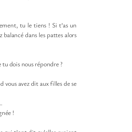
ment, tu le tiens ! Si t’as un
 balancé dans les pattes alors
e tu dois nous répondre ?
vous avez dit aux filles de se
r…
ignée !
s qui t’ont dit qu’elles avaient