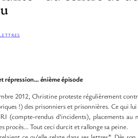
au
LETTRES
et répression… énième épisode
bre 2012, Christine proteste régulièrement contre l
oriques !) des prisonniers et prisonnières. Ce qui l
e CRI (compte-rendus d’incidents), placements au m
ues procès… Tout ceci durcit et rallonge sa peine.
 relaient ce qu’elle relate dans ses lettres*. Dès so