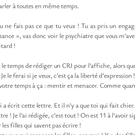
 parler à toutes en même temps.
ne fais pas ce que tu veux ! Tu as pris un engage
sance », vas donc voir le psychiatre que vous m’avez
itard !
r le temps de rédiger un CRI pour l’affiche, alors qu
Je le ferai si je veux, c’est ça la liberté d’expression !
votre temps à ça : mentir et menacer. Comme quand 
 a écrit cette lettre. Et il n’y a que toi qui fait chie
tre ! Je l’ai rédigée, c’est tout ! On est 11 à l’avoir s
les filles qui savent pas écrire !
st vous qui menacez les filles, pas moi ! Y a des fille