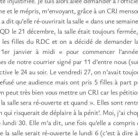
ité injustifiée. Je suis alors allée demander à l’offici
isme et le mépris, m’envoyant, grâce à un CRI menso
 a dit qu’elle ré-ouvrirait la salle « dans une semaine
QD le 21 décembre, la salle était toujours fermée
c les filles du RDC et on a décidé de demander la
e 1er janvier à midi « pour commencer l’anné
es de notre courrier signé par 11 d’entre nous (su
ctive le 24 au soir. Le vendredi 27, on n’avait toujo
efusé une audience mais ont pris 5 filles à part p
n peut très bien vous mettre un CRI car les pétitio
 la salle sera ré-ouverte et quand ». Elles sont re
n qui risquerait de déplaire à la pénit’. Moi, j’ai cho
le lundi 30. Elle m’a dit, une fois qu’elle a compris 
 la salle serait ré-ouverte le lundi 6 (c’est à dire à