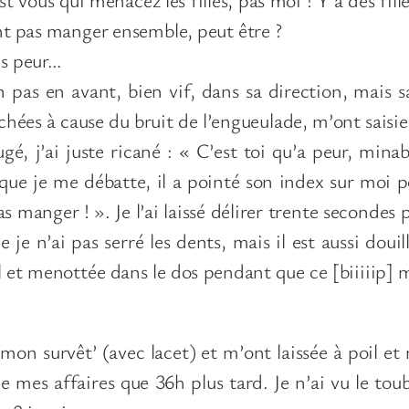
ent pas manger ensemble, peut être ?
is peur…
 un pas en avant, bien vif, dans sa direction, mais 
ées à cause du bruit de l’engueulade, m’ont saisie 
ugé, j’ai juste ricané : « C’est toi qu’a peur, mina
 que je me débatte, il a pointé son index sur moi
 manger ! ». Je l’ai laissé délirer trente secondes pu
e je n’ai pas serré les dents, mais il est aussi doui
ol et menottée dans le dos pendant que ce [biiiiip]
mon survêt’ (avec lacet) et m’ont laissée à poil 
e mes affaires que 36h plus tard. Je n’ai vu le tou