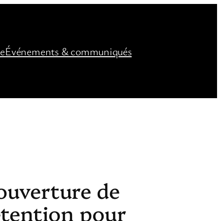
ée
Événements & communiqués
-ouverture de
détention pour