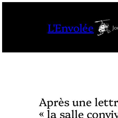
Aller
au
contenu
L'Envolée
Jo
Après une lettr
« la salle conv