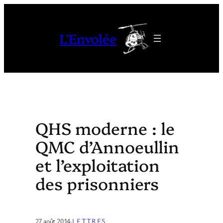
Aller
au
L'Envolée
contenu
QHS moderne : le
QMC d’Annoeullin
et l’exploitation
des prisonniers
27 août 2014
·
LETTRES