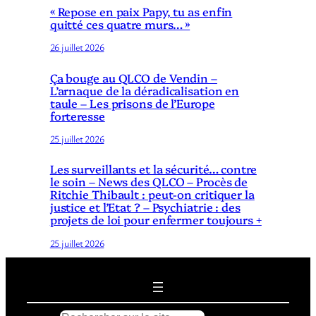
« Repose en paix Papy, tu as enfin
quitté ces quatre murs… »
26 juillet 2026
Ça bouge au QLCO de Vendin –
L’arnaque de la déradicalisation en
taule – Les prisons de l’Europe
forteresse
25 juillet 2026
Les surveillants et la sécurité… contre
le soin – News des QLCO – Procès de
Ritchie Thibault : peut-on critiquer la
justice et l’Etat ? – Psychiatrie : des
projets de loi pour enfermer toujours +
25 juillet 2026