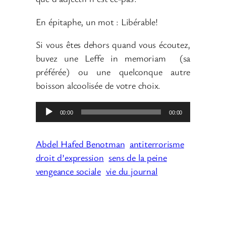
En épitaphe, un mot : Libérable!
Si vous êtes dehors quand vous écoutez,
buvez une Leffe in memoriam (sa
préférée) ou une quelconque autre
boisson alcoolisée de votre choix.
L
00:00
00:00
e
c
Abdel Hafed Benotman
antiterrorisme
t
droit d’expression
sens de la peine
e
vengeance sociale
vie du journal
u
r
a
u