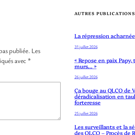
AUTRES PUBLICATION
La répression acharnée
31 juillet 2026
pas publiée.
Les
diqués avec
*
« Repose en paix Papy, 
murs… »
26 juillet 2026
Ça bouge au QLCO de Ve
déradicalisation en tau
forteresse
25 juillet 2026
Les surveillants et la 
des QLCO – Procès de R