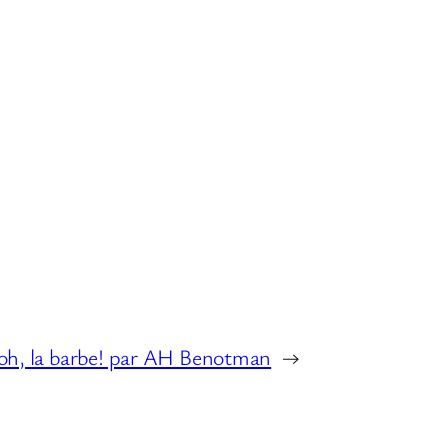
s
f
l
è
c
h
e
s
h
a
u
 oh, la barbe! par AH Benotman
→
t
/