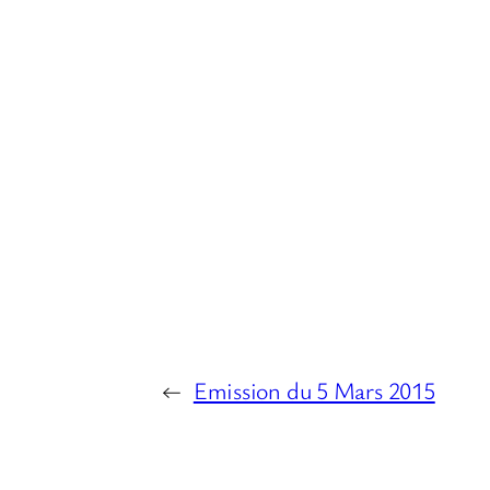
i
o
←
Emission du 5 Mars 2015