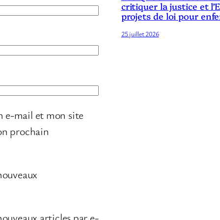
critiquer la justice et l’
projets de loi pour enf
25 juillet 2026
 e-mail et mon site
on prochain
 nouveaux
ouveaux articles par e-