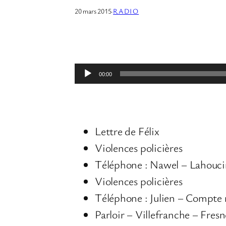
20 mars 2015
·
RADIO
L
00:00
e
c
t
Lettre de Félix
e
Violences policières
u
Téléphone : Nawel – Lahouci
r
Violences policières
a
Téléphone : Julien – Compte
u
Parloir – Villefranche – Fres
d