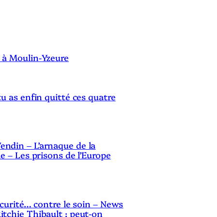
b
a
S
s
p
 à Moulin-Yzeure
o
u
tu as enfin quitté ces quatre
r
a
u
ndin – L’arnaque de la
g
le – Les prisons de l’Europe
m
e
n
sécurité… contre le soin – News
t
itchie Thibault : peut-on