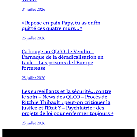
31 juillet 2026
« Repose en paix Papy, tu as enfin
quitté ces quatre murs… »
26 juillet 2026
Ça bouge au QLCO de Vendin –
L’arnaque de la déradicalisation en
taule – Les prisons de l’Europe
forteresse
25 juillet 2026
Les surveillants et la sécurité… contre
le soin – News des QLCO – Procès de
Ritchie Thibault : peut-on critiquer la
justice et l’Etat ? – Psychiatrie : des
projets de loi pour enfermer toujours +
25 juillet 2026