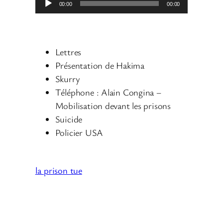
00:00
00:00
e
c
t
Lettres
e
Présentation de Hakima
u
Skurry
r
Téléphone : Alain Congina –
a
Mobilisation devant les prisons
u
Suicide
d
Policier USA
i
o
la prison tue