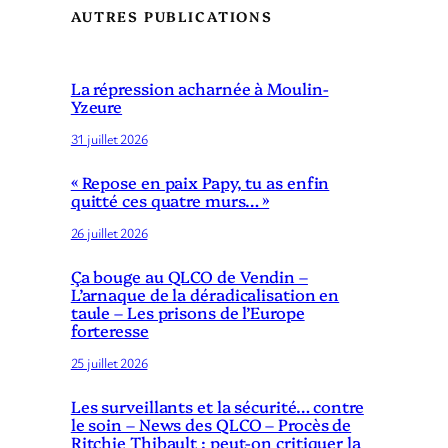
AUTRES PUBLICATIONS
La répression acharnée à Moulin-
Yzeure
31 juillet 2026
« Repose en paix Papy, tu as enfin
quitté ces quatre murs… »
26 juillet 2026
Ça bouge au QLCO de Vendin –
L’arnaque de la déradicalisation en
taule – Les prisons de l’Europe
forteresse
25 juillet 2026
Les surveillants et la sécurité… contre
le soin – News des QLCO – Procès de
Ritchie Thibault : peut-on critiquer la