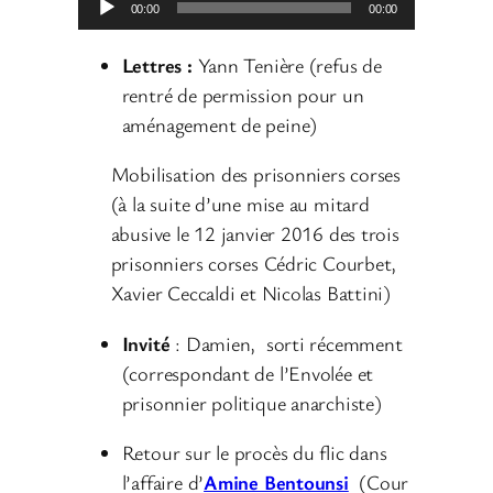
00:00
00:00
e
c
Lettres :
Yann Tenière (refus de
t
rentré de permission pour un
e
aménagement de peine)
u
Mobilisation des prisonniers corses
r
(à la suite d’une mise au mitard
a
abusive le 12 janvier 2016 des trois
u
prisonniers corses Cédric Courbet,
d
Xavier Ceccaldi et Nicolas Battini)
i
o
Invité
: Damien, sorti récemment
(correspondant de l’Envolée et
prisonnier politique anarchiste)
Retour sur le procès du flic dans
l’affaire d’
Amine Bentounsi
(Cour