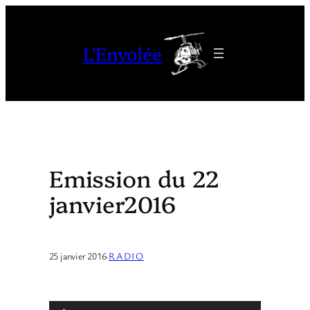
Aller
au
L'Envolée
contenu
Emission du 22
janvier2016
25 janvier 2016
·
RADIO
L