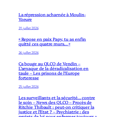
La répression acharnée à Moulin-
Yzeure
31 juillet 2026
« Repose en paix Papy, tu as enfin
quitté ces quatre murs… »
26 juillet 2026
Ça bouge au QLCO de Vendin –
L’arnaque de la déradicalisation en
taule – Les prisons de l’Europe
forteresse
25 juillet 2026
Les surveillants et la sécurité… contre
le soin – News des QLCO – Procès de
Ritchie Thibault : peut-on critiquer la
justice et l’Etat ? – Psychiatrie : des
projets de loi pour enfermer toujours +