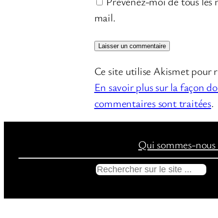
Prévenez-moi de tous les n
mail.
Ce site utilise Akismet pour r
En savoir plus sur la façon d
commentaires sont traitées
.
Qui sommes-nous 
R
e
c