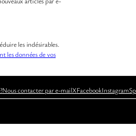
ouveaux articles par e-
éduire les indésirables.
ont les données de vos
?
Nous contacter par e-mail
X
Facebook
Instagram
Sp