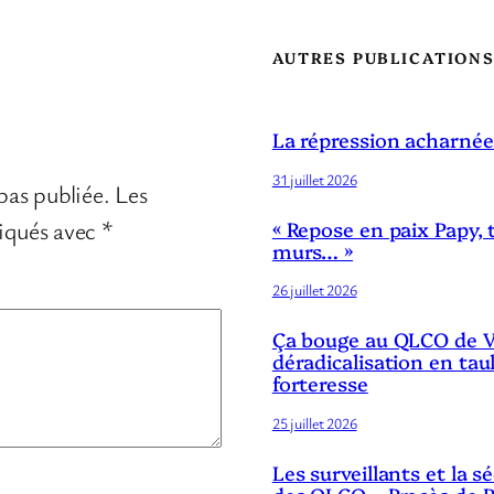
AUTRES PUBLICATION
La répression acharnée
31 juillet 2026
pas publiée.
Les
diqués avec
*
« Repose en paix Papy, 
murs… »
26 juillet 2026
Ça bouge au QLCO de Ve
déradicalisation en tau
forteresse
25 juillet 2026
Les surveillants et la 