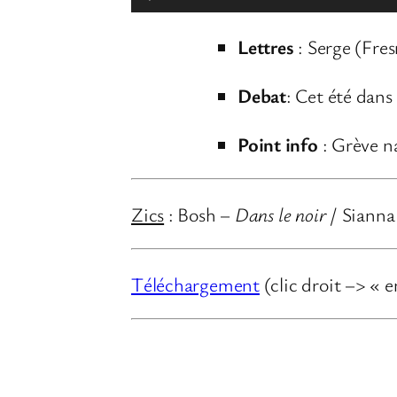
e
Lettres
: Serge (Fr
c
t
Debat
: Cet été dans
e
u
Point info
: Grève n
r
a
Zics
: Bosh –
Dans le noir
/ Sianna
u
d
i
Téléchargement
(clic droit –> « e
o