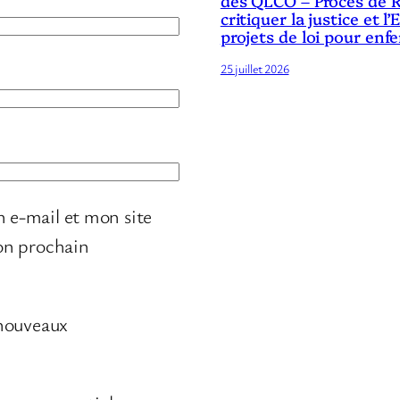
des QLCO – Procès de R
critiquer la justice et l’
projets de loi pour enf
25 juillet 2026
 e-mail et mon site
on prochain
 nouveaux