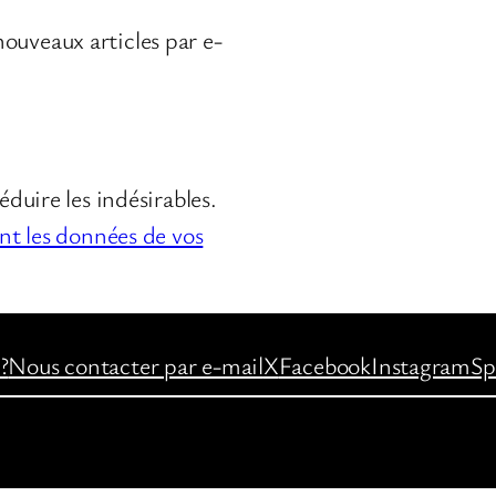
ouveaux articles par e-
éduire les indésirables.
ont les données de vos
?
Nous contacter par e-mail
X
Facebook
Instagram
Sp