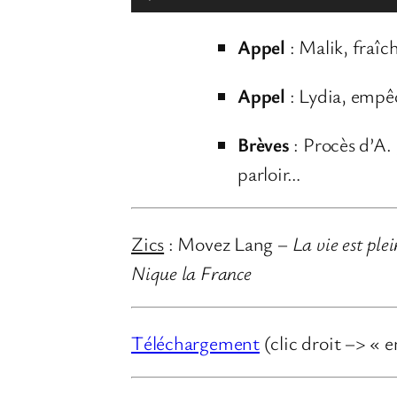
e
Appel
: Malik, fraîc
c
t
Appel
: Lydia, empêc
e
u
Brèves
: Procès d’A. 
r
parloir…
a
u
Zics
: Movez Lang –
La vie est plei
d
Nique la France
i
o
Téléchargement
(clic droit –> « e