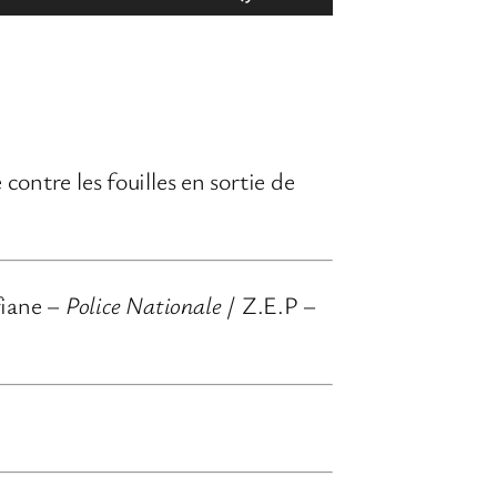
t
i
l
i
s
contre les fouilles en sortie de
e
z
l
fiane –
Police Nationale
/ Z.E.P –
e
s
f
l
è