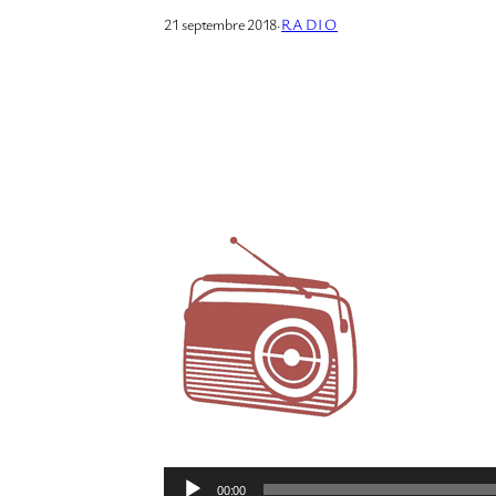
21 septembre 2018
·
RADIO
L
00:00