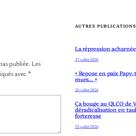
AUTRES PUBLICATION
La répression acharnée
31 juillet 2026
pas publiée.
Les
diqués avec
*
« Repose en paix Papy, 
murs… »
26 juillet 2026
Ça bouge au QLCO de Ve
déradicalisation en tau
forteresse
25 juillet 2026