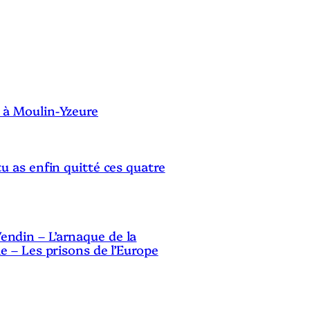
u
r
a
S
u
g
 à Moulin-Yzeure
m
e
tu as enfin quitté ces quatre
n
t
e
ndin – L’arnaque de la
r
le – Les prisons de l’Europe
o
u
d