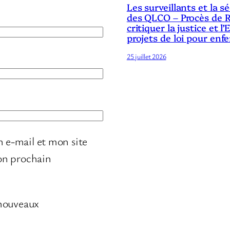
Les surveillants et la 
des QLCO – Procès de R
critiquer la justice et l’
projets de loi pour enf
25 juillet 2026
 e-mail et mon site
on prochain
 nouveaux