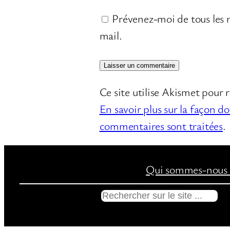
Prévenez-moi de tous les n
mail.
Ce site utilise Akismet pour r
En savoir plus sur la façon d
commentaires sont traitées
.
Qui sommes-nous 
R
e