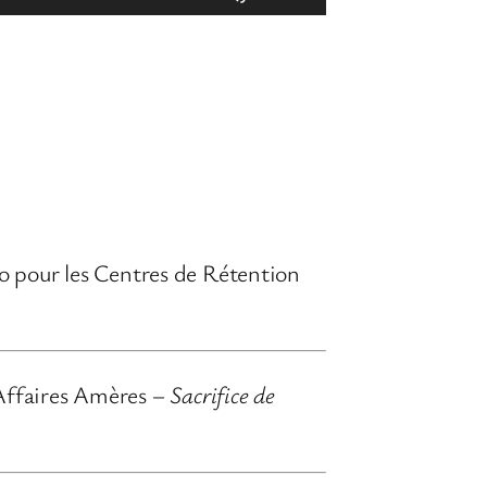
t
i
l
i
s
e
z
o pour les Centres de Rétention
l
e
s
f
 Affaires Amères –
Sacrifice de
l
è