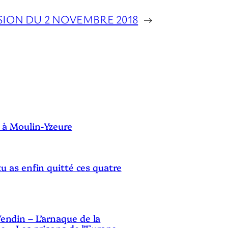
u
SION DU 2 NOVEMBRE 2018
→
r
a
u
g
S
m
e
 à Moulin-Yzeure
n
t
e
tu as enfin quitté ces quatre
r
o
u
ndin – L’arnaque de la
d