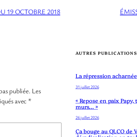
U 19 OCTOBRE 2018
ÉMIS
AUTRES PUBLICATION
La répression acharnée
31 juillet 2026
pas publiée.
Les
diqués avec
*
« Repose en paix Papy, 
murs… »
26 juillet 2026
Ça bouge au QLCO de Ve