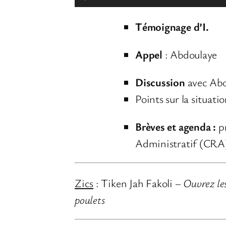
e
Témoignage d’I.
c
t
Appel
: Abdoulaye
e
u
Discussion
avec Ab
r
Points sur la situa
a
Brèves et agenda :
p
u
Administratif (CRA)
d
i
o
Zics
: Tiken Jah Fakoli –
Ouvrez les
poulets