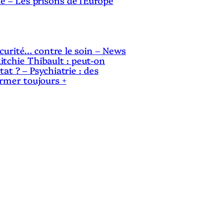
le – Les prisons de l’Europe
i
m
i
sécurité… contre le soin – News
itchie Thibault : peut-on
n
Etat ? – Psychiatrie : des
ermer toujours +
u
e
r
l
e
v
o
l
u