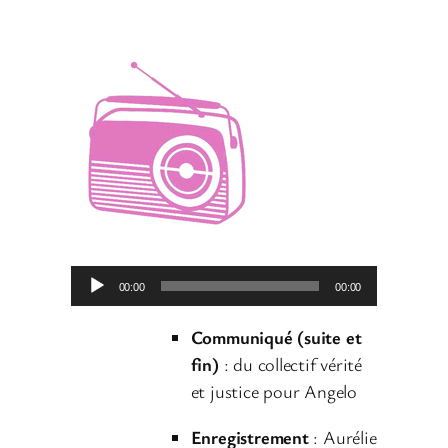
L
00:00
00:00
e
c
Communiqué (suite et
t
fin)
: du collectif vérité
e
et justice pour Angelo
u
Enregistrement
: Aurélie
r