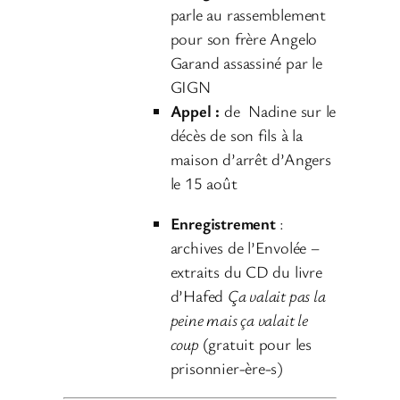
parle au rassemblement
a
pour son frère Angelo
u
Garand assassiné par le
d
GIGN
i
Appel :
de Nadine sur le
o
décès de son fils à la
maison d’arrêt d’Angers
le 15 août
Enregistrement
:
archives de l’Envolée –
extraits du CD du livre
d’Hafed
Ça valait pas la
peine mais ça valait le
coup
(gratuit pour les
prisonnier-ère-s)