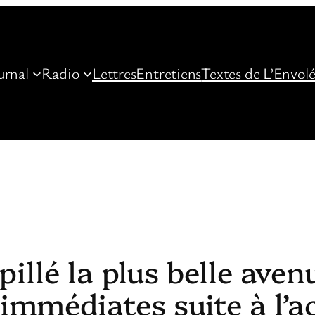
urnal
Radio
Lettres
Entretiens
Textes de L’Envol
pillé la plus belle ave
mmédiates suite à l’ac