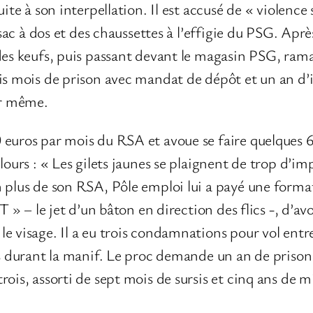
uite à son interpellation. Il est accusé de « violenc
 sac à dos et des chaussettes à l’effigie du PSG. Après
des keufs, puis passant devant le magasin PSG, rama
is mois de prison avec mandat de dépôt et un an d’in
ir même.
 euros par mois du RSA et avoue se faire quelques 
lours : « Les gilets jaunes se plaignent de trop d’im
 plus de son RSA, Pôle emploi lui a payé une format
TT » – le jet d’un bâton en direction des flics -, d’
e visage. Il a eu trois condamnations pour vol entre
es durant la manif. Le proc demande un an de priso
ois, assorti de sept mois de sursis et cinq ans de mi