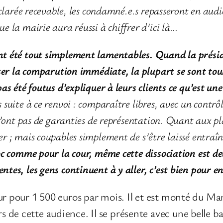
clarée recevable, les condamné.e.s repasseront en audien
ue la mairie aura réussi à chiffrer d’ici là…
ont été tout simplement lamentables. Quand la prési
fuser la comparution immédiate, la plupart se sont tou
pas été foutus d’expliquer à leurs clients ce qu’est une
suite à ce renvoi : comparaître libres, avec un contrôl
 n’ont pas de garanties de représentation. Quant aux p
r ; mais coupables simplement de s’être laissé entraîn
c comme pour la cour, même cette dissociation est de
tes, les gens continuent à y aller, c’est bien pour en
ur pour 1 500 euros par mois. Il et est monté du Man
de cette audience. Il se présente avec une belle bal