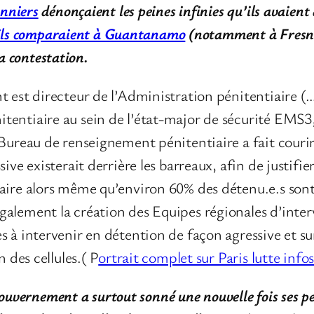
nniers
dénonçaient les peines infinies qu’ils avaient à
’ils comparaient à Guantanamo
(notamment à Fresnes 
la contestation.
t est directeur de l’Administration pénitentiaire (
entiaire au sein de l’état-major de sécurité EMS3,
 Bureau de renseignement pénitentiaire a fait cour
ive existerait derrière les barreaux, afin de justifi
iaire alors même qu’environ 60% des détenu.e.s so
alement la création des Equipes régionales d’inter
 à intervenir en détention de façon agressive et sur
n des cellules.( P
ortrait complet sur Paris lutte info
ouvernement a surtout sonné une nouvelle fois ses pet