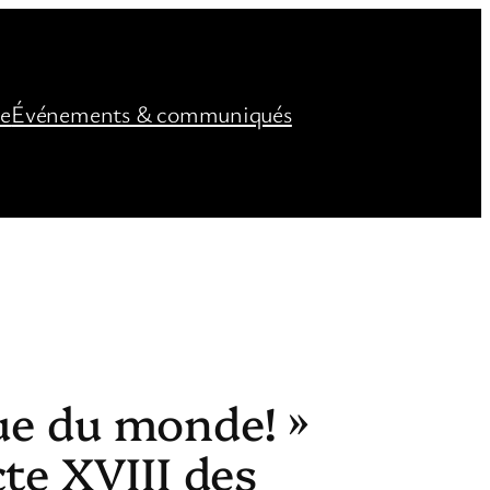
ée
Événements & communiqués
nue du monde! »
te XVIII des