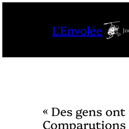
Aller
au
contenu
L'Envolée
Jo
« Des gens ont 
Comparutions i