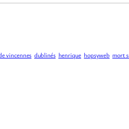
de vincennes
dublinés
henrique
hopsyweb
mort s