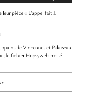
t
 leur pièce « L’appel fait à
i
l
i
s
s
e
 copains de Vincennes et Palaiseau
z
x ; le fichier Hopsyweb croisé
l
e
s
ce
f
l
è