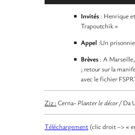
e
Invités
: Henrique et
c
Trapoutchik »
t
e
Appel
:Un prisonnie
u
r
Brèves
: A Marseille
a
; retour sur la mani
u
avec le fichier FSP
d
i
Ziz :
Cerna-
Planter le décor
/
Da 
o
Téléchargement
(clic droit –> « e