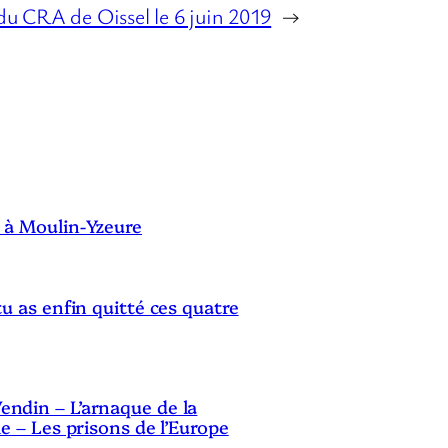
u CRA de Oissel le 6 juin 2019
→
u
r
a
u
g
S
m
e
 à Moulin-Yzeure
n
t
tu as enfin quitté ces quatre
e
r
o
ndin – L’arnaque de la
u
le – Les prisons de l’Europe
d