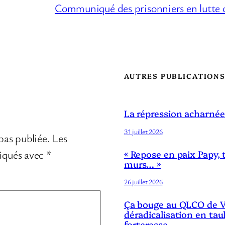
Communiqué des prisonniers en lutte d
AUTRES PUBLICATION
La répression acharnée
31 juillet 2026
pas publiée.
Les
diqués avec
*
« Repose en paix Papy, 
murs… »
26 juillet 2026
Ça bouge au QLCO de Ve
déradicalisation en tau
forteresse