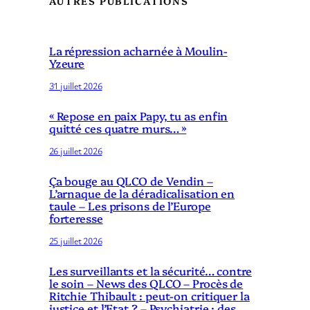
AUTRES PUBLICATIONS
La répression acharnée à Moulin-
Yzeure
31 juillet 2026
« Repose en paix Papy, tu as enfin
quitté ces quatre murs… »
26 juillet 2026
Ça bouge au QLCO de Vendin –
L’arnaque de la déradicalisation en
taule – Les prisons de l’Europe
forteresse
25 juillet 2026
Les surveillants et la sécurité… contre
le soin – News des QLCO – Procès de
Ritchie Thibault : peut-on critiquer la
justice et l’Etat ? – Psychiatrie : des