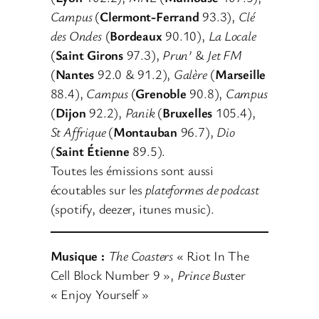
Campus
(
Clermont-Ferrand
93.3),
Clé
des Ondes
(
Bordeaux
90.10),
La Locale
(
Saint Girons
97.3),
Prun’
&
Jet FM
(
Nantes
92.0 & 91.2),
Galère
(
Marseille
88.4),
Campus
(
Grenoble
90.8),
Campus
(
Dijon
92.2),
Panik
(
Bruxelles
105.4),
St Affrique
(
Montauban
96.7),
Dio
(
Saint Étienne
89.5).
Toutes les émissions sont aussi
écoutables sur les
plateformes de podcast
(spotify, deezer, itunes music).
Musique :
The Coasters
« Riot In The
Cell Block Number 9 »,
Prince Bus
ter
« Enjoy Yourself »