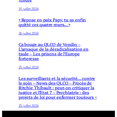
31 juillet 2026
« Repose en paix Papy, tu as enfin
quitté ces quatre murs… »
26 juillet 2026
Ça bouge au QLCO de Vendin –
L’arnaque de la déradicalisation en
taule – Les prisons de l’Europe
forteresse
25 juillet 2026
Les surveillants et la sécurité… contre
le soin – News des QLCO – Procès de
Ritchie Thibault : peut-on critiquer la
justice et l’Etat ? – Psychiatrie : des
projets de loi pour enfermer toujours +
25 juillet 2026