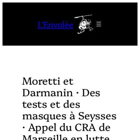
Aller
au
L'Envolée
contenu
Moretti et
Darmanin · Des
tests et des
masques à Seysses
· Appel du CRA de
Marseille en lutte