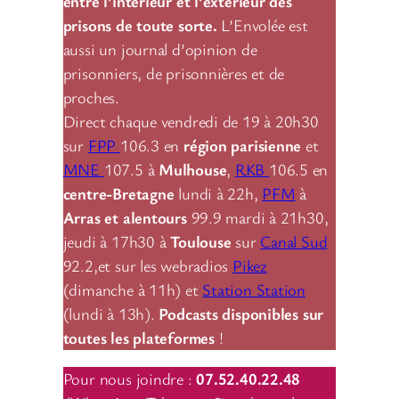
entre l’intérieur et l’extérieur des
prisons de toute sorte.
L’Envolée est
aussi un journal d’opinion de
prisonniers, de prisonnières et de
proches.
Direct chaque vendredi de 19 à 20h30
sur
FPP
106.3 en
région parisienne
et
MNE
107.5 à
Mulhouse
,
RKB
106.5 en
centre-Bretagne
lundi à 22h,
PFM
à
Arras et alentours
99.9 mardi à 21h30,
jeudi à 17h30 à
Toulouse
sur
Canal Sud
92.2,et sur les webradios
Pikez
(dimanche à 11h) et
Station Station
(lundi à 13h).
Podcasts disponibles sur
toutes les plateformes
!
Pour nous joindre :
07.52.40.22.48