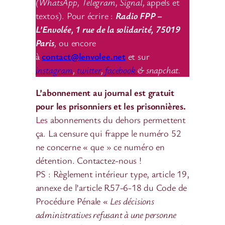
(WhatsApp, Telegram, Signal,
appels et
textos). Pour écrire :
Radio FPP –
L’Envolée, 1 rue de la solidarité, 75019
Paris
,
ou encore
à
contact@lenvolee.net
et sur
instagram
,
twitter
,
facebook
& snapchat.
L’abonnement au journal est gratuit
pour les prisonniers et les prisonnières.
Les abonnements du dehors permettent
ça. La censure qui frappe le numéro 52
ne concerne « que » ce numéro en
détention. Contactez-nous !
PS : Règlement intérieur type, article 19,
annexe de l’article R57-6-18 du Code de
Procédure Pénale
« Les décisions
administratives refusant à une personne