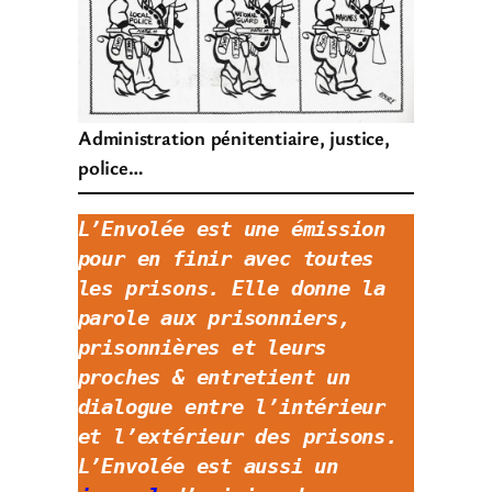
Administration pénitentiaire, justice,
police…
L’Envolée est une émission 
pour en finir avec toutes 
les prisons. Elle donne la 
parole aux prisonniers, 
prisonnières et leurs 
proches & entretient un 
dialogue entre l’intérieur 
et l’extérieur des prisons. 
L’Envolée est aussi un 