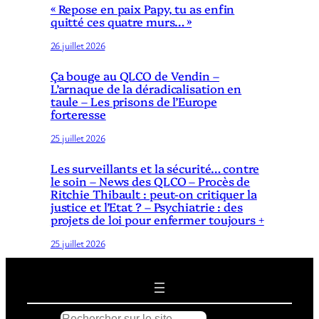
« Repose en paix Papy, tu as enfin
quitté ces quatre murs… »
26 juillet 2026
Ça bouge au QLCO de Vendin –
L’arnaque de la déradicalisation en
taule – Les prisons de l’Europe
forteresse
25 juillet 2026
Les surveillants et la sécurité… contre
le soin – News des QLCO – Procès de
Ritchie Thibault : peut-on critiquer la
justice et l’Etat ? – Psychiatrie : des
projets de loi pour enfermer toujours +
25 juillet 2026