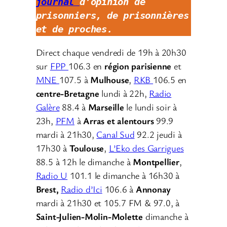
journal 
d’opinion de 
prisonniers, de prisonnières 
et de proches. 
Direct chaque vendredi de 19h à 20h30
sur
FPP
106.3 en
région parisienne
et
MNE
107.5 à
Mulhouse
,
RKB
106.5 en
centre-Bretagne
lundi à 22h,
Radio
Galère
88.4 à
Marseille
le lundi soir à
23h,
PFM
à
Arras et alentours
99.9
mardi à 21h30,
Canal Sud
92.2 jeudi à
17h30 à
Toulouse
,
L’Eko des Garrigues
88.5 à 12h le dimanche à
Montpellier
,
Radio U
101.1 le dimanche à 16h30 à
Brest,
Radio d’Ici
106.6 à
Annonay
mardi à 21h30 et 105.7 FM & 97.0, à
Saint-Julien-Molin-Molette
dimanche à