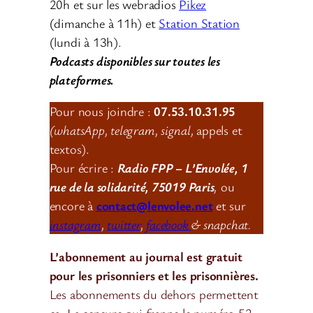
20h et sur les webradios
Pikez
(dimanche à 11h) et
Station Station
(lundi à 13h).
Podcasts disponibles sur toutes les
plateformes.
Pour nous joindre :
07.53.10.31.95
(whatsApp, telegram, signal,
appels et
textos).
Pour écrire :
Radio FPP – L’Envolée, 1
rue de la solidarité, 75019 Paris
,
ou
encore à
contact@lenvolee.net
et sur
instagram
,
twitter
,
facebook
& snapchat.
L’abonnement au journal est gratuit
pour les prisonniers et les prisonnières.
Les abonnements du dehors permettent
ça. La censure qui frappe le numéro 52