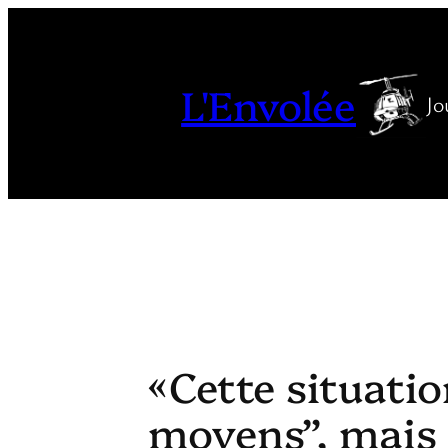
Aller
au
contenu
L'Envolée
Jo
« Cette situati
moyens”, mais à