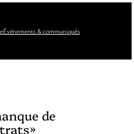
ée
Événements & communiqués
“manque de
trats »