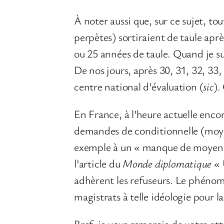
À noter aussi que, sur ce sujet, t
perpètes) sortiraient de taule après
ou 25 années de taule. Quand je su
De nos jours, après 30, 31, 32, 33,
centre national d’évaluation (
sic
).
En France, à l’heure actuelle encore
demandes de conditionnelle (moyen
exemple à un « manque de moyen » 
l’article du
Monde diplomatique
« 
adhèrent les refuseurs. Le phénomè
magistrats à telle idéologie pour 
Bref, je vous remercie de votre at