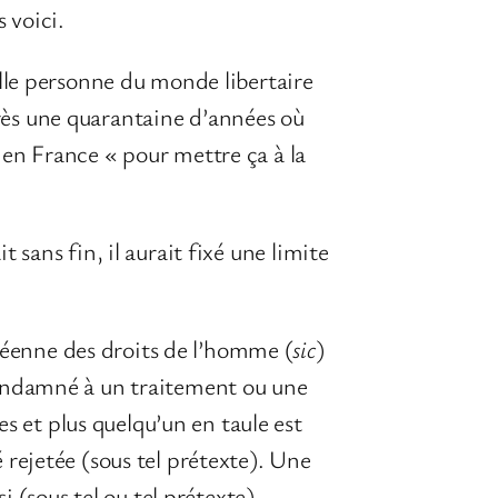
 voici.
telle personne du monde libertaire
près une quarantaine d’années où
t en France « pour mettre ça à la
t sans fin, il aurait fixé une limite
opéenne des droits de l’homme (
sic
)
 condamné à un traitement ou une
s et plus quelqu’un en taule est
rejetée (sous tel prétexte). Une
 (sous tel ou tel prétexte).