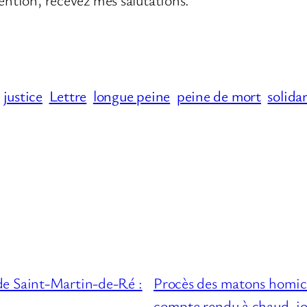
justice
Lettre
longue peine
peine de mort
solidar
de Saint-Martin-de-Ré :
Procès des matons homic
compte rendu à chaud, jo