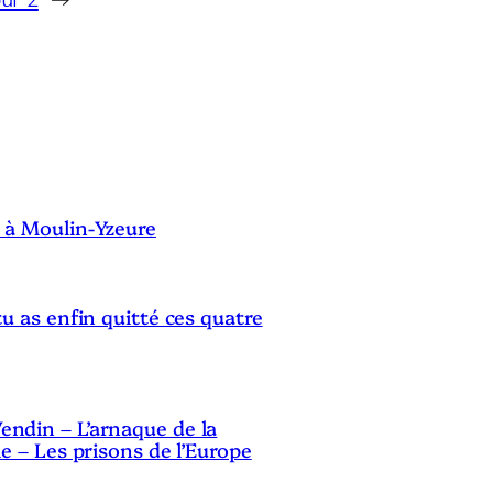
S
 à Moulin-Yzeure
tu as enfin quitté ces quatre
ndin – L’arnaque de la
le – Les prisons de l’Europe