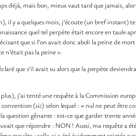
emps déjà, mais bon, mieux vaut tard que jamais, alors
on), il y a quelques mois, j’écoute (un bref instant) 
connaissance quel tel perpète était encore en taule a
précisant que si l’on avait donc aboli la peine de mor
e n’était pas la peine ».
claré que s’il avait su alors que la perpète deviendrai
e plus), j’ai tenté une requête à la Commission eur
la convention (
sic
) selon lequel : « nul ne peut être
la question gênante : est-ce que garder trente année
vait que répondre : NON ! Aussi, ma requête a été 
me requête ; celle-ci a été évidemment rejetée aussi