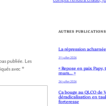
AUTRES PUBLICATION
La répression acharnée
31 juillet 2026
pas publiée.
Les
diqués avec
*
« Repose en paix Papy, 
murs… »
26 juillet 2026
Ça bouge au QLCO de Ve
déradicalisation en tau
forteresse