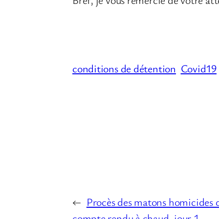
conditions de détention
Covid19
←
Procès des matons homicides 
compte rendu à chaud, jour 1