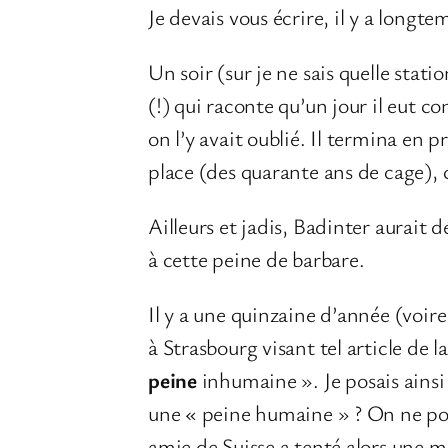
Je devais vous écrire, il y a longt
Un soir (sur je ne sais quelle stati
(!) qui raconte qu’un jour il eut 
on l’y avait oublié. Il termina en 
place (des quarante ans de cage), c
Ailleurs et jadis, Badinter aurait dé
à cette peine de barbare.
Il y a une quinzaine d’année (voir
à Strasbourg visant tel article de 
peine
inhumaine ». Je posais ainsi 
une « peine humaine » ? On ne pou
amie de Suisse a tenté alors une mê