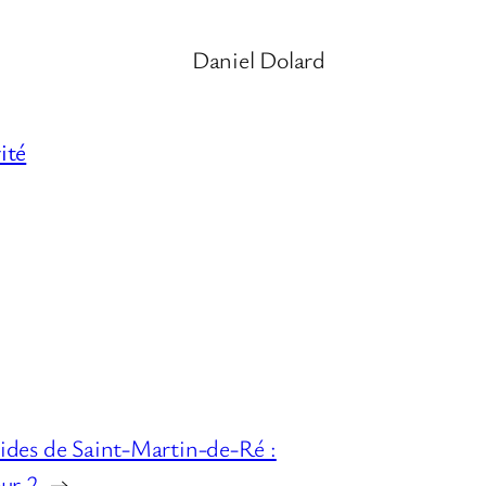
Daniel Dolard
ité
ides de Saint-Martin-de-Ré :
ur 2
→