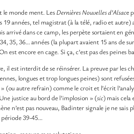
out le monde ment. Les
Dernières Nouvelles d’Alsac
e p
 19 années, tel magistrat (à la télé, radio et autre)
is arrivé dans ce camp, les perpète sortaient en gén
 34, 35, 36… années (la plupart avaient 15 ans de su
 On est encore en cage. Si ça, c’est pas des peines ba
, il est interdit de se réinsérer. La preuve par les c
nes, longues et trop longues peines) sont refusées.
(ou autre refrain) comme le croit et l’écrit l’anal
Une justice au bord de l’implosion » (
sic
) mais cela 
ne n’est pas nouveau, Badinter signale je ne sais p
la période 39-45…
tention, recevez mes salutations.