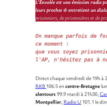
L’Envolée est une émission radio po
leurs proches & entretient un dialog
prisonniers, de prisonnières et de pr
On manque parfois de fo
ce moment : 
que vous soyez prisonni
l'AP, n'hésitez pas à n
Direct chaque vendredi de 19h à 
RKB
106.5 en
centre-Bretagne
lun
alentours
99.9 mardi à 21h30,
Can
Montpellier
,
Radio U
101.1 le di