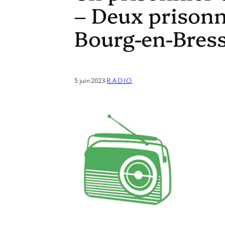
– Deux prisonni
Bourg-en-Bres
5 juin 2023
·
RADIO