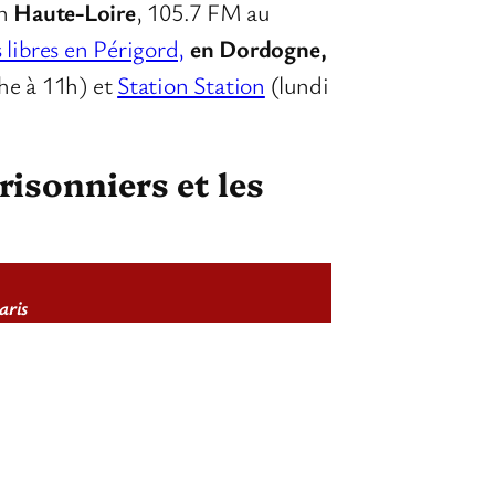
en
Haute-Loire
, 105.7 FM au
 libres en Périgord,
en Dordogne,
e à 11h) et
Station Station
(lundi
risonniers et les
aris