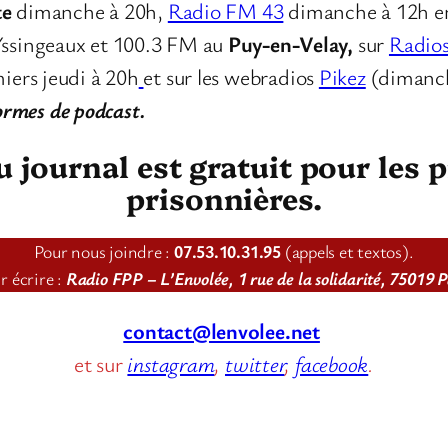
te
dimanche à 20h,
Radio FM 43
dimanche à 12h 
ssingeaux et 100.3 FM au
Puy-en-Velay,
sur
Radios
iers jeudi à 20h
et sur les webradios
Pikez
(dimanch
formes de podcast.
journal est gratuit pour les p
prisonnières.
Pour nous joindre :
07.53.10.31.95
(appels et textos).
r écrire :
Radio FPP – L’Envolée, 1 rue de la solidarité, 75019 P
contact@lenvolee.net
et sur
instagram
,
twitter
,
facebook
.