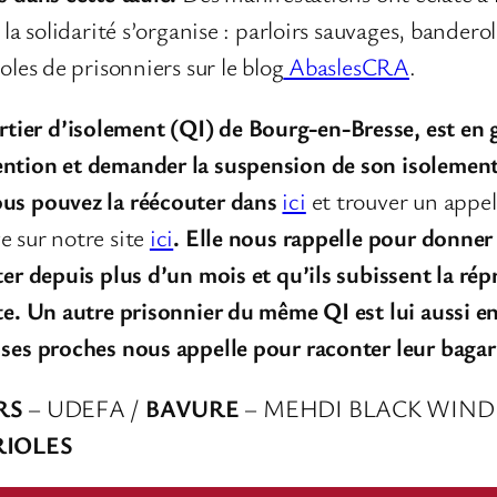
 la solidarité s’organise : parloirs sauvages, bander
oles de prisonniers sur le blog
AbaslesCRA
.
ier d’isolement (QI) de Bourg-en-Bresse, est en g
ention et demander la suspension de son isolement
ous pouvez la réécouter dans
ici
et trouver un appel
e sur notre site
ici
. Elle nous rappelle pour donner
ter depuis plus d’un mois et qu’ils subissent la répr
te.
Un autre prisonnier du même QI est lui aussi en
 ses proches nous appelle pour raconter leur bagar
RS
– UDEFA /
BAVURE
– MEHDI BLACK WIND
RIOLES