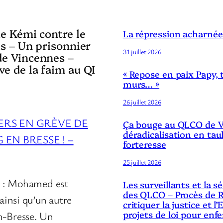
de Kémi contre le
La répression acharnée
is – Un prisonnier
31 juillet 2026
de Vincennes –
ve de la faim au QI
« Repose en paix Papy, 
murs… »
26 juillet 2026
ERS EN GRÈVE DE
Ça bouge au QLCO de Ve
déradicalisation en tau
 EN BRESSE ! –
forteresse
25 juillet 2026
23 : Mohamed est
Les surveillants et la 
des QLCO – Procès de R
 ainsi qu’un autre
critiquer la justice et l’
projets de loi pour enf
n-Bresse. Un