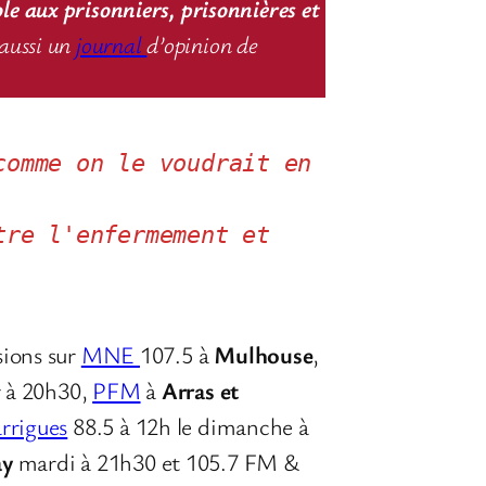
ole aux prisonniers, prisonnières et
aussi un
journal
d’opinion de
omme on le voudrait en 
re l'enfermement et 
sions sur
MNE
107.5 à
Mulhouse
,
ir à 20h30,
PFM
à
Arras et
rrigues
88.5 à 12h le dimanche à
ay
mardi à 21h30 et 105.7 FM &