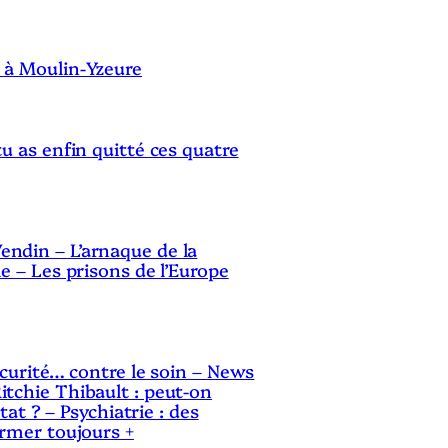
 à Moulin-Yzeure
tu as enfin quitté ces quatre
ndin – L’arnaque de la
le – Les prisons de l’Europe
sécurité… contre le soin – News
itchie Thibault : peut-on
Etat ? – Psychiatrie : des
ermer toujours +