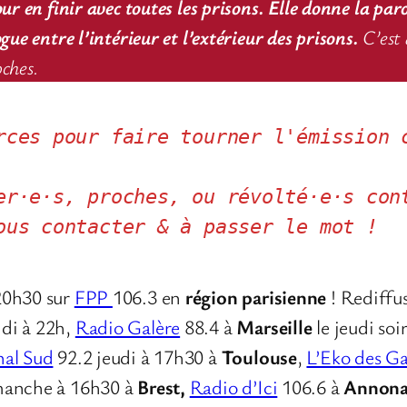
ur en finir avec toutes les prisons. Elle donne la par
ue entre l’intérieur et l’extérieur des prisons.
C’est 
oches.
rces pour faire tourner l'émission c
er·e·s, proches, ou révolté·e·s cont
ous contacter & à passer le mot !
20h30 sur
FPP
106.3 en
région parisienne
! Rediffu
di à 22h,
Radio Galère
88.4 à
Marseille
le jeudi so
al Sud
92.2 jeudi à 17h30 à
Toulouse
,
L’Eko des Ga
manche à 16h30 à
Brest,
Radio d’Ici
106.6 à
Annon