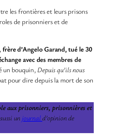
e les frontières et leurs prisons
oles de prisonniers et de
 frère d’Angelo Garand, tué le 30
t échange avec des membres de
ié un bouquin,
Depuis qu’ils nous
mbat pour dire depuis la mort de son
ole aux prisonniers, prisonnières et
aussi un
journal
d’opinion de