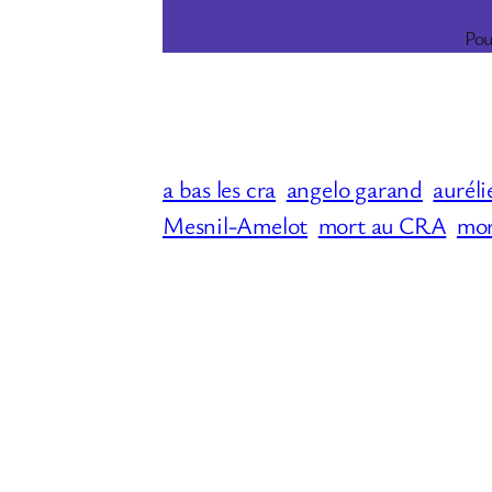
Pou
a bas les cra
angelo garand
auréli
Mesnil-Amelot
mort au CRA
mor