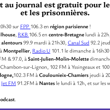
au journal est gratuit pour l
et les prisonnières.
20h30 sur
FPP
106.3 en
région parisienne
!
lhouse
,
RKB
106.5 en
centre-Bretagne
lundi à 22h
t alentours
99.9 mardi à 21h30,
Canal Sud
92.2 jeud
 à
Montpellier
,
Radio U
101.1 le dimanche à 16h30
 FM & 97.0, à
Saint-Julien-Molin-Molette
dimanche
u Chambon-sur-Lignon, 102 FM à Yssingeaux et 10
dogne,
102.3 FM à
Coulounieix-Chamiers
jeudi à 2
r
Jet FM
91.2FM à
Nantes
le lundi à 12h, et sur les
podcast
.