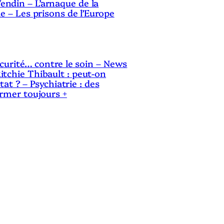
ndin – L’arnaque de la
le – Les prisons de l’Europe
sécurité… contre le soin – News
itchie Thibault : peut-on
Etat ? – Psychiatrie : des
ermer toujours +