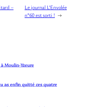
itard –
Le journal L’Envolée
n°60 est sorti !
→
S
 à Moulin-Yzeure
tu as enfin quitté ces quatre