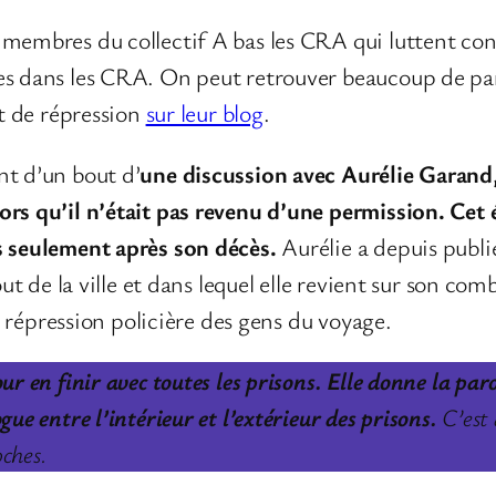
membres du collectif A bas les CRA qui luttent contr
es dans les CRA. On peut retrouver beaucoup de par
et de répression
sur leur blog
.
nt d’un bout d’
une discussion avec Aurélie Garand,
ors qu’il n’était pas revenu d’une permission. Ce
s seulement après son décès.
Aurélie a depuis publ
out de la ville et dans lequel elle revient sur son co
la répression policière des gens du voyage.
ur en finir avec toutes les prisons. Elle donne la par
ue entre l’intérieur et l’extérieur des prisons.
C’est 
oches.