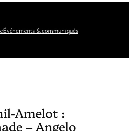
ée
Événements & communiqués
il-Amelot :
nade – Angelo