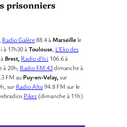
es prisonniers
,
Radio Galère
88.4 à
Marseille
le
i à 17h30 à
Toulouse
,
L’Eko des
 à
Brest,
Radio d’Ici
106.6 à
 à 20h,
Radio FM 43
dimanche à
0.3 FM au
Puy-en-Velay,
sur
0h, sur
Radio Alto
94.8 FM sur le
 webradios
Pikez
(dimanche à 11h)