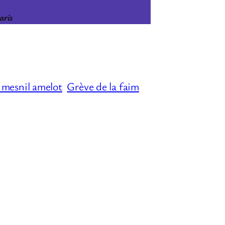
aris
 mesnil amelot
Grève de la faim