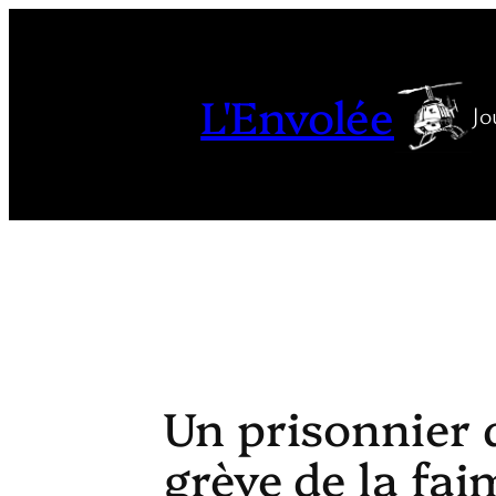
Aller
au
contenu
L'Envolée
Jo
Un prisonnier 
grève de la fa