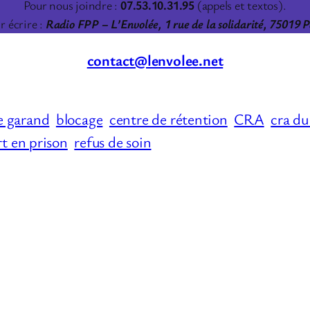
Pour nous joindre :
07.53.10.31.95
(appels et textos).
r écrire :
Radio FPP – L’Envolée, 1 rue de la solidarité, 75019 P
contact@lenvolee.net
e garand
blocage
centre de rétention
CRA
cra du
t en prison
refus de soin