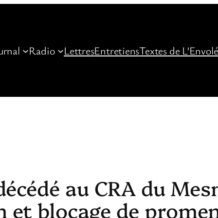
urnal
Radio
Lettres
Entretiens
Textes de L’Envol
décédé au CRA du Mesn
im et blocage de prome