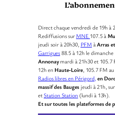
L’abonnement 
Direct chaque vendredi de 19h à 
Rediffusions sur
MNE
107.5 à
Mu
jeudi soir à 20h30,
PFM
à
Arras e
Garrigues
88.5 à 12h le dimanche
Annonay
mardi à 21h30 et 105.7
12h en
Haute-Loire
, 105.7 FM a
Radios libres en Périgord,
en Dor
massif des Bauges
jeudi à 21h, su
et
Station Station
(lundi à 13h).
Et sur toutes les plateformes de 