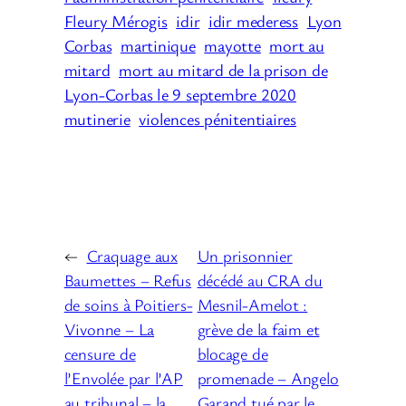
Fleury Mérogis
idir
idir mederess
Lyon
Corbas
martinique
mayotte
mort au
mitard
mort au mitard de la prison de
Lyon-Corbas le 9 septembre 2020
mutinerie
violences pénitentiaires
←
Craquage aux
Un prisonnier
Baumettes – Refus
décédé au CRA du
de soins à Poitiers-
Mesnil-Amelot :
Vivonne – La
grève de la faim et
censure de
blocage de
l’Envolée par l’AP
promenade – Angelo
au tribunal – la
Garand tué par le