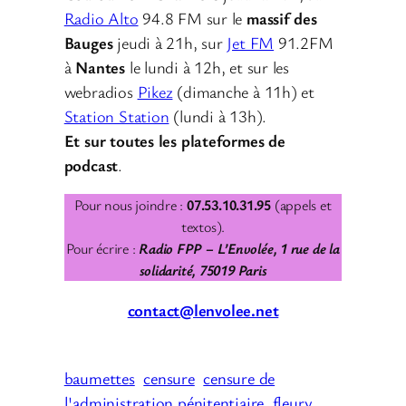
Radio Alto
94.8 FM sur le
massif des
Bauges
jeudi à 21h, sur
Jet FM
91.2FM
à
Nantes
le lundi à 12h, et sur les
webradios
Pikez
(dimanche à 11h) et
Station Station
(lundi à 13h).
Et sur toutes les plateformes de
podcast
.
Pour nous joindre :
07.53.10.31.95
(appels et
textos).
Pour écrire :
Radio FPP – L’Envolée, 1 rue de la
solidarité, 75019 Paris
contact@lenvolee.net
baumettes
censure
censure de
l'administration pénitentiaire
fleury