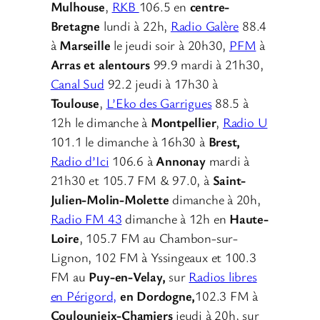
Mulhouse
,
RKB
106.5 en
centre-
Bretagne
lundi à 22h,
Radio Galère
88.4
à
Marseille
le jeudi soir à 20h30,
PFM
à
Arras et alentours
99.9 mardi à 21h30,
Canal Sud
92.2 jeudi à 17h30 à
Toulouse
,
L’Eko des Garrigues
88.5 à
12h le dimanche à
Montpellier
,
Radio U
101.1 le dimanche à 16h30 à
Brest,
Radio d’Ici
106.6 à
Annonay
mardi à
21h30 et 105.7 FM & 97.0, à
Saint-
Julien-Molin-Molette
dimanche à 20h,
Radio FM 43
dimanche à 12h en
Haute-
Loire
, 105.7 FM au Chambon-sur-
Lignon, 102 FM à Yssingeaux et 100.3
FM au
Puy-en-Velay,
sur
Radios libres
en Périgord,
en Dordogne,
102.3 FM à
Coulounieix-Chamiers
jeudi à 20h, sur