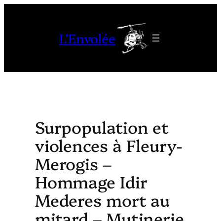
Aller
au
L'Envolée
contenu
Surpopulation et
violences à Fleury-
Merogis –
Hommage Idir
Mederes mort au
mitard – Mutinerie