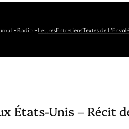
urnal
Radio
Lettres
Entretiens
Textes de L’Envol
x États-Unis – Récit d