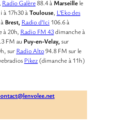
,
Radio Galère
88.4 à
Marseille
le
i à 17h30 à
Toulouse
,
L’Eko des
 à
Brest,
Radio d’Ici
106.6 à
 à 20h,
Radio FM 43
dimanche à
0.3 FM au
Puy-en-Velay,
sur
0h, sur
Radio Alto
94.8 FM sur le
 webradios
Pikez
(dimanche à 11h)
contact@lenvolee.net