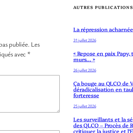
AUTRES PUBLICATION
La répression acharnée
31 juillet 2026
pas publiée.
Les
diqués avec
*
« Repose en paix Papy, 
murs… »
26 juillet 2026
Ça bouge au QLCO de Ve
déradicalisation en tau
forteresse
25 juillet 2026
Les surveillants et la 
des QLCO – Procès de R
critiquer la justice et l’