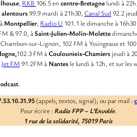
lhouse
,
RKB
106.5 en
centre-Bretagne
lundi à 22h
t alentours
99.9 mardi à 21h30,
Canal Sud
92.2 jeud
 à
Montpellier
,
Radio U
101.1 le dimanche à 16h30
 FM & 97.0, à
Saint-Julien-Molin-Molette
dimanche
u Chambon-sur-Lignon, 102 FM à Yssingeaux et 10
dogne,
102.3 FM à
Coulounieix-Chamiers
jeudi à 2
r
Jet FM
91.2FM à
Nantes
le lundi à 12h, et sur les
podcast
.
.53.10.31.95
(appels, textos, signal), ou par mail :
Pour écrire :
Radio FPP – L’Envolée
.
1 rue de la solidarité, 75019 Paris