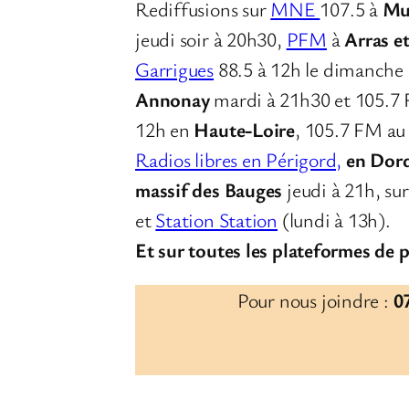
Rediffusions sur
MNE
107.5 à
Mu
jeudi soir à 20h30,
PFM
à
Arras e
Garrigues
88.5 à 12h le dimanche
Annonay
mardi à 21h30 et 105.7
12h en
Haute-Loire
, 105.7 FM a
Radios libres en Périgord,
en Dor
massif des Bauges
jeudi à 21h, su
et
Station Station
(lundi à 13h).
Et sur toutes les plateformes de 
Pour nous joindre :
07