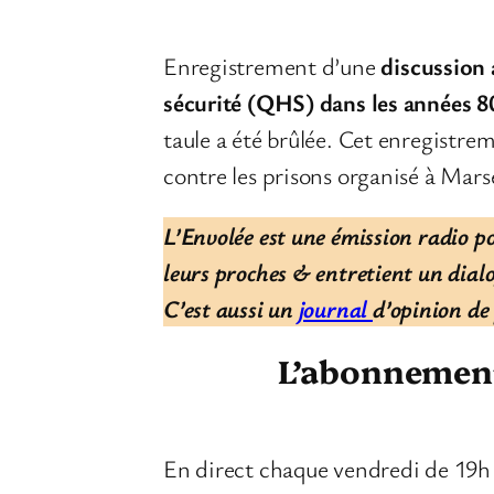
Enregistrement d’une
discussion 
sécurité (QHS) dans les années 8
taule a été brûlée. Cet enregistre
contre les prisons organisé à Marse
L’Envolée est une émission radio po
leurs proches & entretient un dialog
C’est aussi un
journal
d’opinion de 
L’abonnement 
En direct chaque vendredi de 19h