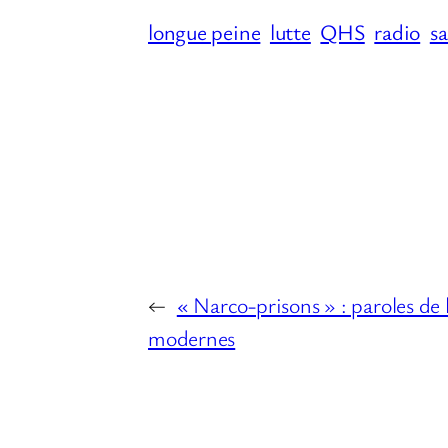
longue peine
lutte
QHS
radio
s
←
« Narco-prisons » : paroles de 
modernes