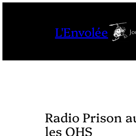
Aller
au
contenu
L'Envolée
Jo
Radio Prison au
les QHS