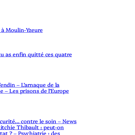
S
 à Moulin-Yzeure
tu as enfin quitté ces quatre
ndin – L’arnaque de la
le – Les prisons de l’Europe
sécurité… contre le soin – News
itchie Thibault : peut-on
Etat ? – Psychiatrie : des